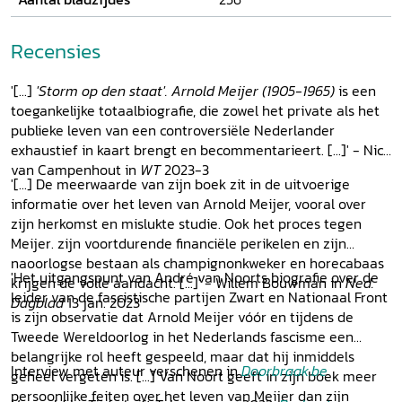
van het roerige leven van deze markante persoonlijkheid,
die serieus dacht 'alles voor het vaderland' gedaan te
Recensies
hebben.
'[...]
'Storm op den staat'.
Arnold Meijer (1905-1965)
is een
toegankelijke totaalbiografie, die zowel het private als het
publieke leven van een controversiële Nederlander
exhaustief in kaart brengt en becommentarieert. [...]' - Nico
van Campenhout in
WT
2023-3
'[...] De meerwaarde van zijn boek zit in de uitvoerige
informatie over het leven van Arnold Meijer, vooral over
zijn herkomst en mislukte studie. Ook het proces tegen
Meijer. zijn voortdurende financiële perikelen en zijn
naoorlogse bestaan als champignonkweker en horecabaas
'Het uitgangspunt van André van Noorts biografie over de
krijgen de volle aandacht. [...]' - Willem Bouwman in
Ned.
leider van de fascistische partijen Zwart en Nationaal Front
Dagblad
13 jan. 2023
is zijn observatie dat Arnold Meijer vóór en tijdens de
Tweede Wereldoorlog in het Nederlands fascisme een
belangrijke rol heeft gespeeld, maar dat hij inmiddels
Interview met auteur verschenen in
Doorbraak.be
geheel vergeten is. [...] Van Noort geeft in zijn boek meer
persoonlijke feiten over het leven van Meijer dan zijn