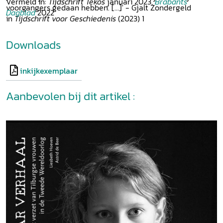
Vermeld in:
Tijdschrift Tekos
januari 2023,
Brabants
voorgangers gedaan hebben. [...]' - Gjalt Zondergeld
Dagblad
2022
in
Tijdschrift voor Geschiedenis
(2023) 1
Downloads
inkijkexemplaar
Aanbevolen bij dit artikel :