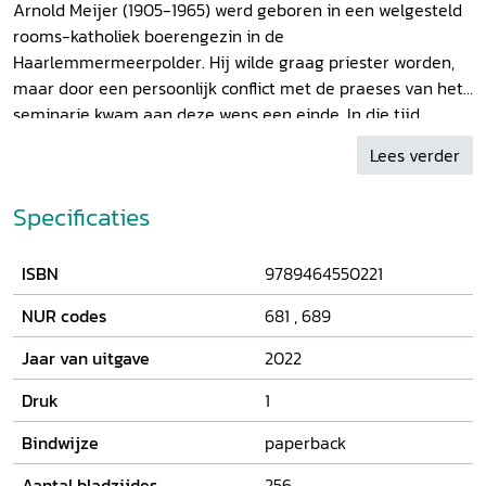
Arnold Meijer (1905-1965) werd geboren in een welgesteld
rooms-katholiek boerengezin in de
Haarlemmermeerpolder. Hij wilde graag priester worden,
maar door een persoonlijk conflict met de praeses van het
seminarie kwam aan deze wens een einde. In die tijd
raakte hij in de ban van het fascisme, de laatste grote
Lees verder
politiek-maatschappelijke ideologie na liberalisme,
conservatisme, socialisme en communisme. Hij werd in 1934
Specificaties
leider van Zwart Front en later van Nationaal Front. Eind
1941 werd deze politieke partij door de Duitse bezetters
verboden. Meijer dacht na de Tweede Wereldoorlog vrijuit
ISBN
9789464550221
te gaan, maar dat was een misrekening. Hij werd
NUR codes
681
,
689
veroordeeld wegens collaboratie. Na zijn vrijlating keerde
hij terug naar zijn landgoed in Oisterwijk waar hij in 1956
Jaar van uitgave
2022
een hotel-café-restaurant en bungalowpark oprichtte.
Druk
1
Meijer ging nooit meer de politiek in, maar bleef tot zijn
dood overtuigd van het fascisme. Zijn leven was een vallen
Bindwijze
paperback
en opstaan met grote teleurstellingen. Deze biografie
geeft voor het eerst een boeiend en compleet overzicht
Aantal bladzijdes
256