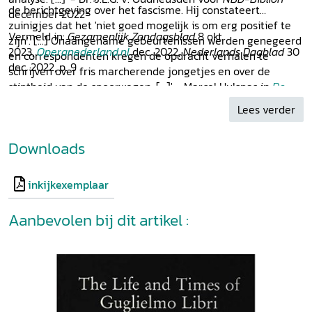
de berichtgeving over het fascisme. Hij constateert
december 2022
zuinigjes dat het 'niet goed mogelijk is om erg positief te
Vermeld in:
Gezamenlijk Zondagsblad
8 okt
zijn'. [...] Onaangename gebeurtenissen werden genegeerd
2023,
Operanederland.nl
dec. 2022,
Nederlands Dagblad
30
en correspondenten kregen de opdracht verhalen te
dec. 2022, p. 9
schrijven over fris marcherende jongetjes en over de
stiptheid van de spoorwegen. [...]' - Marcel Hulspas in
De
Volkskrant
20 oktober 2022
Lees verder
Downloads
inkijkexemplaar
Aanbevolen bij dit artikel :