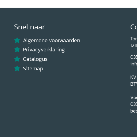
Snel naar
C
To
Algemene voorwaarden
121
Privacyverklaring
03
Catalogus
inf
Sitemap
KV
BT
Voo
03
bes