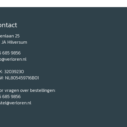
ontact
renlaan 25
1 JA Hilversum
5 685 9856
o@verloren.nl
K: 32039230
W: NL805459716B01
r vragen over bestellingen:
5 685 9856
tel@verloren.nl