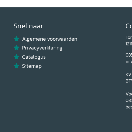
Snel naar
C
To
Algemene voorwaarden
121
Privacyverklaring
03
Catalogus
inf
Sitemap
KV
BT
Voo
03
bes