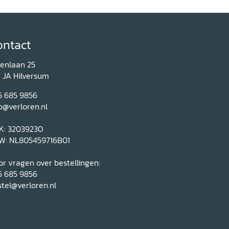
ontact
renlaan 25
1 JA Hilversum
5 685 9856
o@verloren.nl
K: 32039230
W: NL805459716B01
r vragen over bestellingen:
5 685 9856
tel@verloren.nl