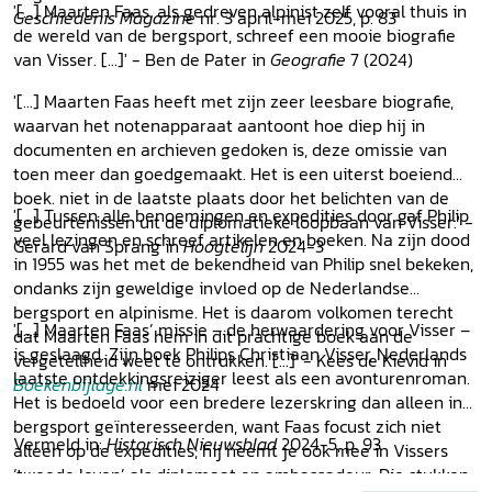
'[...] Maarten Faas, als gedreven alpinist zelf vooral thuis in
Geschiedenis Magazine
nr. 3 april-mei 2025, p. 83
de wereld van de bergsport, schreef een mooie biografie
van Visser. [...]' - Ben de Pater in
Geografie
7 (2024)
'[...] Maarten Faas heeft met zijn zeer leesbare biografie,
waarvan het notenapparaat aantoont hoe diep hij in
documenten en archieven gedoken is, deze omissie van
toen meer dan goedgemaakt. Het is een uiterst boeiend
boek. niet in de laatste plaats door het belichten van de
'[...] Tussen alle benoemingen en expedities door gaf Philip
gebeurtenissen uit de diplomatieke loopbaan van Visser.' -
veel lezingen en schreef artikelen en boeken. Na zijn dood
Gerard van Sprang in
Hoogtelijn
2024-3
in 1955 was het met de bekendheid van Philip snel bekeken,
ondanks zijn geweldige invloed op de Nederlandse
bergsport en alpinisme. Het is daarom volkomen terecht
'[...] Maarten Faas’ missie – de herwaardering voor Visser –
dat Maarten Faas hem in dit prachtige boek aan de
is geslaagd. Zijn boek Philips Christiaan Visser, Nederlands
vergetellheid weet te ontrukken. [...]' - Kees de Kievid in
laatste ontdekkingsreiziger leest als een avonturenroman.
Boekenbijlage.nl
mei 2024
Het is bedoeld voor een bredere lezerskring dan alleen in
bergsport geïnteresseerden, want Faas focust zich niet
Vermeld in:
Historisch Nieuwsblad
2024-5, p. 93
alleen op de expedities; hij neemt je ook mee in Vissers
‘tweede leven’ als diplomaat en ambassadeur. Die stukken