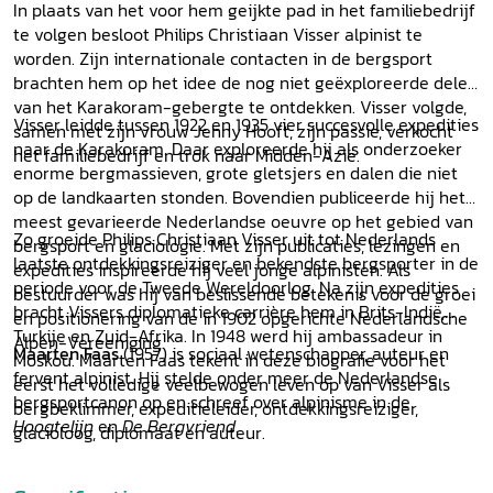
In plaats van het voor hem geijkte pad in het familiebedrijf
te volgen besloot Philips Christiaan Visser alpinist te
worden. Zijn internationale contacten in de bergsport
brachten hem op het idee de nog niet geëxploreerde delen
van het Karakoram-gebergte te ontdekken. Visser volgde,
Visser leidde tussen 1922 en 1935 vier succesvolle expedities
samen met zijn vrouw Jenny Hooft, zijn passie, verkocht
naar de Karakoram. Daar exploreerde hij als onderzoeker
het familiebedrijf en trok naar Midden-Azië.
enorme bergmassieven, grote gletsjers en dalen die niet
op de landkaarten stonden. Bovendien publiceerde hij het
meest gevarieerde Nederlandse oeuvre op het gebied van
Zo groeide Philips Christiaan Visser uit tot Nederlands
bergsport en glaciologie. Met zijn publicaties, lezingen en
laatste ontdekkingsreiziger en bekendste bergsporter in de
expedities inspireerde hij veel jonge alpinisten. Als
periode voor de Tweede Wereldoorlog. Na zijn expedities
bestuurder was hij van beslissende betekenis voor de groei
bracht Vissers diplomatieke carrière hem in Brits-Indië,
en positionering van de in 1902 opgerichte Nederlandsche
Turkije en Zuid-Afrika. In 1948 werd hij ambassadeur in
Alpen-Vereeniging.
Maarten Faas
(1957) is sociaal wetenschapper, auteur en
Moskou. Maarten Faas tekent in deze biografie voor het
fervent alpinist. Hij stelde onder meer de Nederlandse
eerst het volledige veelbewogen leven op van Visser als
bergsportcanon op en schreef over alpinisme in de
bergbeklimmer, expeditieleider, ontdekkingsreiziger,
Hoogtelijn
en
De Bergvriend
.
glacioloog, diplomaat en auteur.