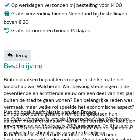
Op werkdagen verzonden bij bestelling vóór 14.00
Gratis verzending binnen Nederland bij bestellingen
boven € 20
Gratis retourneren binnen 14 dagen
Terug
Beschrijving
Buitenplaatsen bepaalden vroeger in sterke mate het
landschap van Walcheren. Wat bewoog stedelingen in de
zeventiende en achttiende eeuw om een deel van het jaar
buiten de stad te gaan wonen? Een belangrijke reden was
vermaak, maar welke rol speelde het economische aspect?
Met dit boek heeft Martin van den Broeke
En hoe toonden eigenaren van buitenplaatsen hun
de
Cultuurfondsprijs van de Historische Kring Walcheren
aanzien, macht en smaak? Martin van den Broeke laat zien
gewonnen
en de
Ithakaprijs 2016
gewonnen
. De Ithakaprijs
dat al deze factoren in wisselende mate een rol speelden
is bedoeld ter stimulering van interdisciplinair
in het buitenleven en hoe dit door de eeuwen heen
(wetenschappelijk) onderzoek over Nederlandse kastelen,