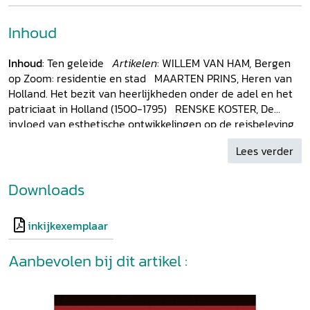
Inhoud
Inhoud
: Ten geleide
Artikelen
: WILLEM VAN HAM
,
Bergen
op Zoom: residentie en stad MAARTEN PRINS, Heren van
Holland. Het bezit van heerlijkheden onder de adel en het
patriciaat in Holland (1500-1795) RENSKE KOSTER, De
invloed van esthetische ontwikkelingen op de reisbeleving.
De waardering van Engelse en Duitse adellijke residenties
Lees verder
door Nederlandse reizigers in de achttiende eeuw LEON
WESSELS, Jagen naar macht. Jachtrechten en
verschuivende machtsverhoudingen in Twente, 1747-1815
Downloads
WYBREN VERSTEGEN, Een ‘uitgebreide aristocratie’ of een
‘gematigd democratisch beginsel’? Van Hogendorp en de
inkijkexemplaar
adel als vertegenwoordiger van het platteland (1813-1842)
JOLIEN GIJBELS, Beleven en herinneren op het slagveld van
Aanbevolen bij dit artikel :
Waterloo: een adellijk perspectief (1815-1870) FRED
VOGELZANG, Elites and country house culture in
nineteenth-century Limburg CLAARTJE WESSELINK, De
reizende jonkheer. Museumdirecteur Willem Sandberg als