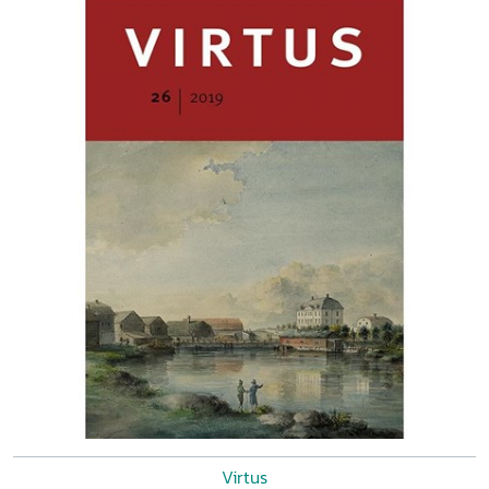
cultureel diplomaat
Object in context
: KEES KUIKEN, Een
‘ontbijtje’ uit Noordwijk: zeventiende-eeuwse vroomheid
en adelspretentie
Korte bijdragen
: WIJNAND W.
MIJNHARDT, Van republiek naar monarchie. De spanning
tussen aristocratische en burgerlijke idealen (1750-1850)
FREDERICO LATTANZIO,
I signori di castelli
. The Italian
military nobility of the fifteenth and sixteenth centuries
LIESBETH GEVERS, De obsessieve vorst? REDMER ALMA,
Wapens van de Nederlandse adel GERRIT VERHOEVEN,
Een kroongetuige op reis MIRJAM HOIJTINK, Het
buitenhuis van Osman Hamdi Bey aan de Bosporus. Een
lieu de mémoire
van culturele transformatie in Turkije
MARC GLAUDEMANS, Nieuwe perspectieven op de
Amsterdamse buitenplaatsen ELLIS WASSON, European
nobilities in the twentieth century
Interview
: NIKOLAJ
BIJLEVELD, Verhalen over de Midden-Europese adel. Een
interview met Jaap Scholten
Virtus