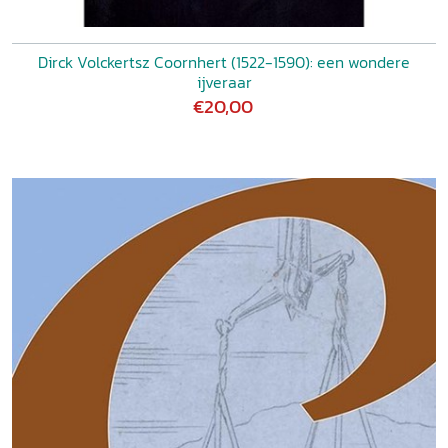
Dirck Volckertsz Coornhert (1522-1590): een wondere
ijveraar
€20,00