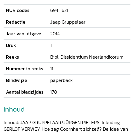
wortels in de Nederlanden en in andere landen van Europa
(het stoïcisme, de paideia Christi-gedachte van de Griekse
NUR codes
694
,
621
kerkvaders, middeleeuwse mystiek en spiritualisme). Ook
latere auteurs (Spinoza, Foucault) blijken als zoeklicht te
Redactie
Jaap Gruppelaar
kunnen dienen voor een beter begrip van Coornhert en de
vragen van zijn tijd.
Jaar van uitgave
2014
Druk
1
Reeks
Bibl. Dissidentium Neerlandicorum
Nummer in reeks
11
Bindwijze
paperback
Aantal bladzijdes
178
Inhoud
Inhoud: JAAP GRUPPELAAR/JÜRGEN PIETERS, Inleiding
GERLOF VERWEY, Hoe zag Coornhert zichzelf? De idee van