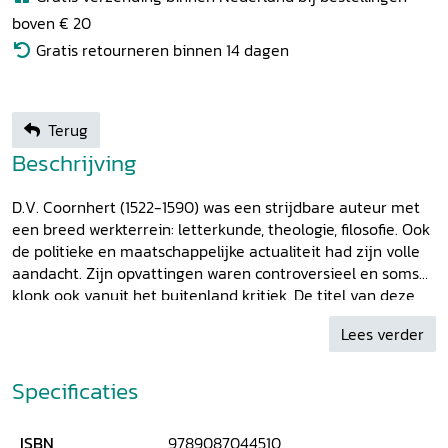
boven € 20
Gratis retourneren binnen 14 dagen
Terug
Beschrijving
D.V. Coornhert (1522-1590) was een strijdbare auteur met
een breed werkterrein: letterkunde, theologie, filosofie. Ook
de politieke en maatschappelijke actualiteit had zijn volle
aandacht. Zijn opvattingen waren controversieel en soms
klonk ook vanuit het buitenland kritiek. De titel van deze
bundel verwijst naar een pamflet waarin Calvijn zich tegen
Lees verder
Coornhert richt en hem aanduidt als 'un certain holandois'.
Coornhert raakte aan de vele 'tere plekken' van zijn tijd. Hij
stond echter niet alleen in zijn strijd voor
Specificaties
verdraagzaamheid. In deze bundel wordt duidelijk dat
Coornhert deel uitmaakte van tradities met soms diepe
ISBN
9789087044510