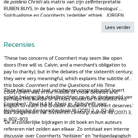
de
paideia Christi
als matrix van zijn zelfinterpretatie
RUBEN BUYS, In de ban van de ‘Duytsche Theologus’.
Spiritualisme en Coornherts ‘redelijke’ ethiek JÜRGEN
PIETERS, Coornhert en Calvijn over Job. De lijdzaamheid
Lees verder
van de vrije mens versus de almacht van de afwezige God
JAAP GRUPPELAAR, Perfectisme en onthechting. De
wellevenskunst van Coornhert PAUL JUFFERMANS,
Recensies
Juffermans, Coornhert en Spinoza. Een wereld van
verschil JULIE ROGIEST,
Gouvernementalité
en discipline in
'These two concerns of Coornhert may seem like open
de Nederlanden. Een foucauldiaanse analyse van
doors (free will vs. Calvin, and a merchant's obligation to
Coornherts
Boeven-tucht
JEROEN VANDOMMELE/STIJN
pay to charity), but in the debates of the sixteenth century,
BUSSELS, “Cooplieden die rechtveerdich handelen
they were very meaningful, which explains the subtitle of
eenpaer”. Coornhert en het zestiende-eeuwse Antwerpen
this book:
Coornhert and the Questions of His Time
.
over handel en rijkdom
Persoonsnamenregister Over de
'Deze helaas wat laat verschenen congresbundel levert
Coor[n]hert was in the middle of those debates and
auteurs Bibliotheca Dissidentium Neerlandicorum
enkele belangrijke detailinzichten op in de denkwereld van
perhaps this bundle of articles should be translated into
Coornhert.' Paul H.A.M. Abels in:
Tijdschrift voor
English to reach the broader audience Coornhert deserves.'
Nederlandse Kerkgeschiedenis
18 (2015) 2, p. 82-83
Bas Jongenelen via:
Sixteenth Century Journal
48 (2017) 3,
p. 802-803
'De afzonderlijke bijdragen in dit boek en hun auteurs
refereren niet zelden aan elkaar. Zo ontstaat een interne
discussie: over Coornherts "heilsleer" en "heilspedagogisch