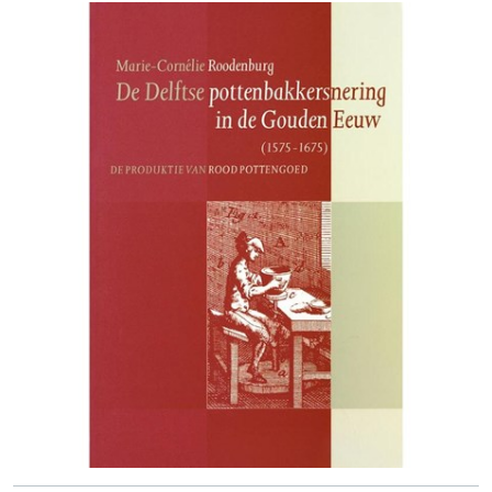
van de hoofdlijnen. Het boek is mooi geïllustreerd en bevat
348-349
noten en een literatuurlijst. Koene heeft veel bronnen uit
het Gemeentearchief Zaanstad geraadpleegd.' S.E.
Wubbolts-de Boer op: www.historischhuis.nl/recensiebank;
'Streekhistorici heb je in alle soorten en maten. [...]
Daarnaast zijn er personen die het aandurven om voor
velen moeilijk toegankelijke bronnen zodanig te
presenteren dat de vroegste geschiedenis van een dorp
zichtbaar wordt. Bert Koene is zo'n man.' Ger Jan Onrust in:
Kleio
52 (2011) 3, p. 50-51