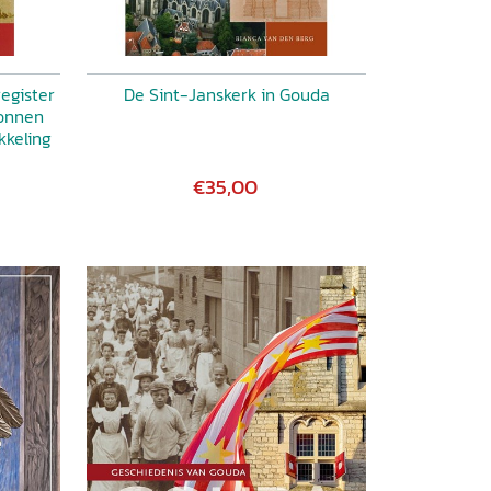
egister
De Sint-Janskerk in Gouda
ronnen
kkeling
€35,00