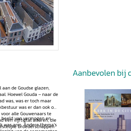
Aanbevolen bij di
l aan de Goudse glazen,
raal. Hoewel Gouda – naar de
tad was, was er toch maar
rkbestuur was er dan ook op
s voor alle Gouwenaars te
k beeld van vermogen en
 een vijftigtal altaren, die
erk was arm. Andere thema’s
stelijke broederschappen