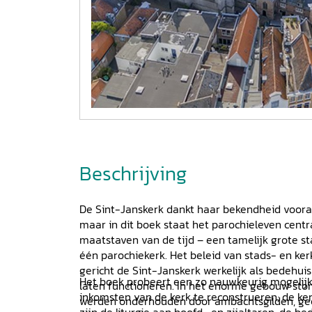
Beschrijving
De Sint-Janskerk dankt haar bekendheid voora
maar in dit boek staat het parochieleven cent
maatstaven van de tijd – een tamelijk grote s
één parochiekerk. Het beleid van stads- en ke
gericht de Sint-Janskerk werkelijk als bedehui
Het boek probeert een zo nauwkeurig mogelij
laten functioneren. In het enorme gebouw stond
inkomsten van de kerk te reconstrueren; de k
werden onderhouden door ambachtsgilden, gee