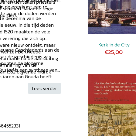
bediening van de sacramenten,
waren tientallen priesters
in de eredienst een rol
 schildert. Maar de regie
imte waar de doden werden
uurders.
te decennia van de
e eeuw. In die tijd deden
nd 1520 maakten de vele
 verering die zich op
Kerk in de City
t ware nieuw ontdekt, maar
eeuwse Geschiedenis aan de
€25,00
wel zei. De tweede
 naar de geschiedenis van
eformatie na de aansluiting
rtepunten de Moderne
erinnering van de
de stad
is een synthese van
an 1552 blijvende indruk
en jaren aan Gouda heeft
Lees verder
464552331