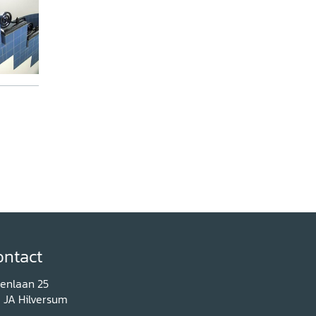
ontact
renlaan 25
1 JA Hilversum