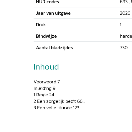
NUR codes
693
,
Jaar van uitgave
2026
Druk
1
Bindwijze
harde
Aantal bladzijdes
730
Inhoud
Voorwoord 7
Inleiding 9
1 Regie 24
2 Een zorgelijk bezit 66
3 Een volle liturgie 123
4 Van doopvont tot grafkaars 165
5 Belichaamde vroomheid 190
6 Klank en kleur, licht en geur 245