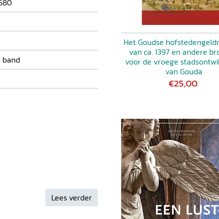
680
Het Goudse hofstedengeldr
van ca. 1397 en andere b
 band
voor de vroege stadsontwi
van Gouda
€25,00
Lees verder