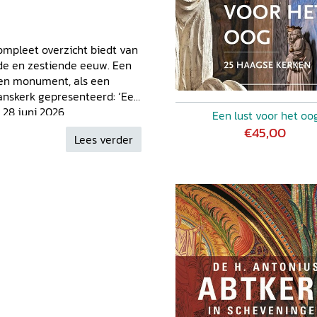
compleet overzicht biedt van
ende en zestiende eeuw. Een
Een monument, als een
Janskerk gepresenteerd: ‘Een
 28 juni 2026
Een lust voor het oo
€45,00
Lees verder
ite van het Streekarchief