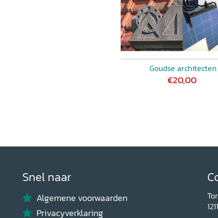
Goudse architecten
€20,00
Snel naar
C
To
Algemene voorwaarden
121
Privacyverklaring