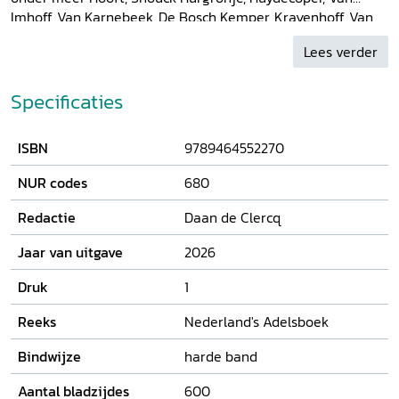
Imhoff, Van Karnebeek, De Bosch Kemper, Krayenhoff, Van
Lennep, Van Limburg Stirum en vele andere geslachten.
Lees verder
Een waardevolle aanvulling voor iedereen die zich
bezighoudt met de geschiedenis van de Nederlandse adel.
Specificaties
ISBN
9789464552270
NUR codes
680
Redactie
Daan de Clercq
Jaar van uitgave
2026
Druk
1
Reeks
Nederland's Adelsboek
Bindwijze
harde band
Aantal bladzijdes
600