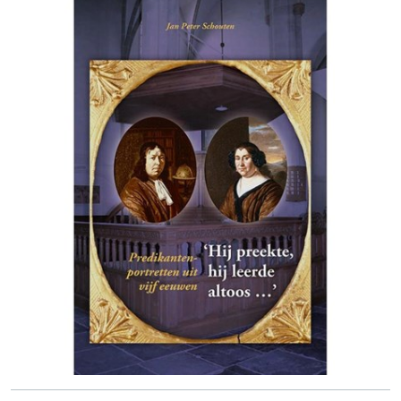
De erfgenamen van Aelet Jacobs te Monnickendam 534
Jan de Marez Danielsz. 534
De diaconie van Bloemendaal 535
Elsken Simons 536
12.9 Een geval apart: Jan Willems 538
12.10 Schulden en schuldeisers in soorten en maten 540