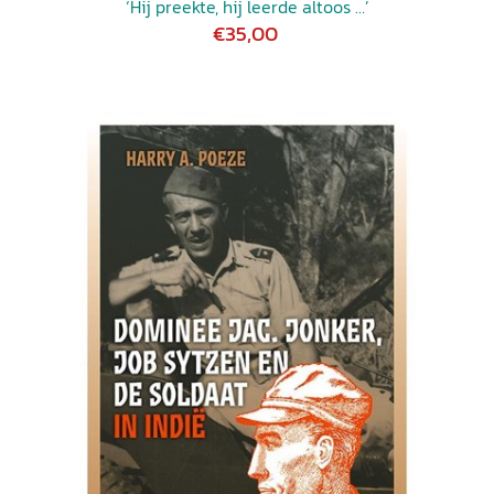
‘Hij preekte, hij leerde altoos …’
€35,00