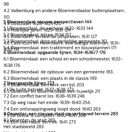
98
4.2 Valkenburg en andere Bloemendaalse buitenplaatsen
110
5 Bloemendaal: nieuwe perspectieven 144
4.3 Oostzaan: 1628-1629 120
5.1 Bloemendaal, de aanloop: 1632-1633 144
4.4 Moeilijke jaren: 1629-1631 124
5.2 Bloemendaal: intree, 1634 157
4.5 Assendelft: verkeerde uitspraken, 1631 127
5.3 Bloemendaal: dorp en kerkelijke gemeente 161
4.6 Castricum en Heemskerk: een lastige edelman, 1631-
5.4 Bloemendaal: een traktement en bouwplannen 171
1632 131
6 Bloemendaal: opgaande lijnen, 1634-1636/7 176
6.1 Bloemendaal: een school en een schoolmeester, 1632-
1638 176
6.2 Bloemendaal: de opbouw van een gemeente 183
6.3 Bloemendaal: een plaats in de classis 199
7 Neergaande lijnen 223
6.4 Bloemendaal: een kerk verrijst 203
7.1 De lucht betrekt: 1637-1638 223
6.5 Deventer en Bloemendaal: een huwelijk 211
7.2 Een conflict barst los: 1638-1639 246
7.3 Op weg naar het einde: 1639-1640 254
7.4 Een ontsnappingsweg loopt dood: 1640 263
8 Deventer: een nieuwe start op vertrouwd terrein 283
7.5 De breuk is compleet: 1640-1641 268
8.1 Deventer: de stad 283
7.6 Een overhaast vertrek: 1641 273
Het stadsbeeld 283