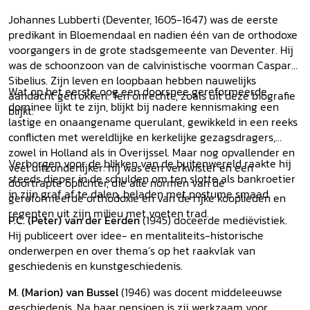
Johannes Lubberti (Deventer, 1605-1647) was de eerste
predikant in Bloemendaal en nadien één van de orthodoxe
voorgangers in de grote stadsgemeente van Deventer. Hij
was de schoonzoon van de calvinistische voorman Caspar
Sibelius. Zijn leven en loopbaan hebben nauwelijks
Wat op het eerste oog een doorsnee gereformeerde
aandacht getrokken. Ten onrechte, zoals uit deze biografie
dominee lijkt te zijn, blijkt bij nadere kennismaking een
blijkt.
lastige en onaangename querulant, gewikkeld in een reeks
conflicten met wereldlijke en kerkelijke gezagsdragers,
zowel in Holland als in Overijssel. Maar nog opvallender en
Verborgen voor de blikken van de buitenwereld raakte hij
veel uitzonderlijker: hij was een verkwister en een
steeds dieper in de schulden om ten slotte als bankroetier
doortrapte oplichter, die alle normen van de
in zijn graf af te dalen, beladen met postume smaad.
gereformeerde orthodoxie en van de rijke kooplieden en
regenten uit zijn milieu met voeten trad.
P.C. (Peter) van der Eerden
(1945) doceerde mediëvistiek.
Hij publiceert over idee- en mentaliteits-historische
onderwerpen en over thema’s op het raakvlak van
geschiedenis en kunstgeschiedenis.
M. (Marion) van Bussel
(1946) was docent middeleeuwse
geschiedenis. Na haar pensioen is zij werkzaam voor