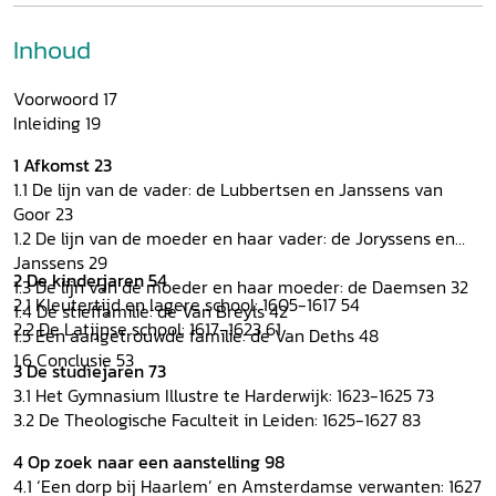
Inhoud
Voorwoord 17
Inleiding 19
1 Afkomst 23
1.1 De lijn van de vader: de Lubbertsen en Janssens van
Goor 23
1.2 De lijn van de moeder en haar vader: de Joryssens en
Janssens 29
2 De kinderjaren 54
1.3 De lijn van de moeder en haar moeder: de Daemsen 32
2.1 Kleutertijd en lagere school: 1605-1617 54
1.4 De stieffamilie: de Van Breyls 42
2.2 De Latijnse school: 1617-1623 61
1.5 Een aangetrouwde familie: de Van Deths 48
1.6 Conclusie 53
3 De studiejaren 73
3.1 Het Gymnasium Illustre te Harderwijk: 1623-1625 73
3.2 De Theologische Faculteit in Leiden: 1625-1627 83
4 Op zoek naar een aanstelling 98
4.1 ‘Een dorp bij Haarlem’ en Amsterdamse verwanten: 1627