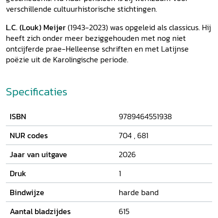
verschillende cultuurhistorische stichtingen.
L.C. (Louk) Meijer
(1943-2023) was opgeleid als classicus. Hij
heeft zich onder meer beziggehouden met nog niet
ontcijferde prae-Helleense schriften en met Latijnse
poëzie uit de Karolingische periode.
Specificaties
ISBN
9789464551938
NUR codes
704
,
681
Jaar van uitgave
2026
Druk
1
Bindwijze
harde band
Aantal bladzijdes
615