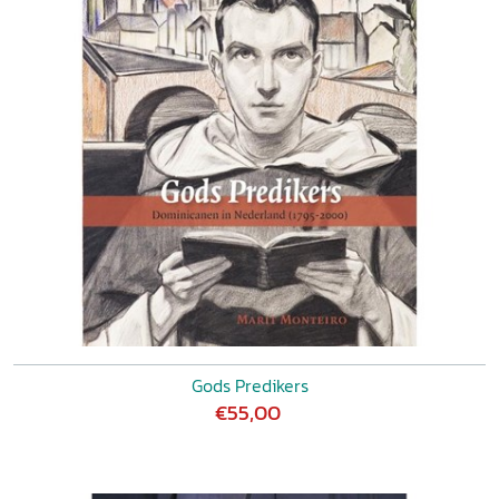
Jan Welmers, een wijnhandelaar en tapper 508
Herman Gelinck, een wijnkoper en tapper 509
Jan Mensen en zijn vrouw, herbergiers 512
Alcoholist en dronkaard 513
12.6 Achterstallige betalingen: diversen 515
De weduwe Meyers 515
De weduwe Vos 515
Alert Gerrits van Ryp en N. Cock 516
Henric vangen Dyck 516
12.7 Leveranties plus leningen 519
De weduwe Suchtelen 519
12.8 Geldschieters 521
De weduwe Heydentryck 521
De weduwe van mr. Henrick van Ceulen 522
Jan Frericx en Derck Gerrits 525
Gods Predikers
Dr. Wolter Lansinck 527
€55,00
Ds. Stephanus ab Emmerick 528
Jan van Breyl 530
Tryntie Henricks 531
Abraham Verstraten 532