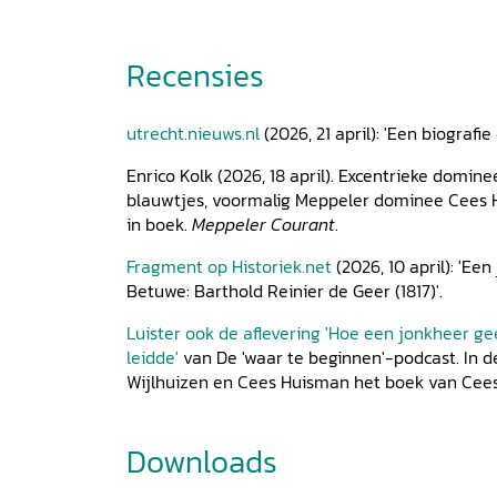
10 Naar de oculist in Gräfrath 149
11 De Grand Tour (I): Parijs 155
Recensies
12 De Grand Tour (II): Zwitserland 178
13 Hoe professor De Geer verdween uit Franeke
14 Een ‘Verhandeling’ goed voor goud 211
utrecht.nieuws.nl
(2026, 21 april): 'Een biografie
15 Geen verplichtingen, geen verwachtingen 21
Epiloog 237
Enrico Kolk (2026, 18 april). Excentrieke domin
Bijlagen 241
blauwtjes, voormalig Meppeler dominee Cees 
A Quaestiones bij de dissertatie 241
in boek.
Meppeler Courant
.
B Pastorale brief aan de gemeente Lienden 24
C Gronden waarop De Geer het beroep naar
Fragment op Historiek.net
(2026, 10 april): 'Ee
Franeker aannam 244
Betuwe: Barthold Reinier de Geer (1817)'.
D Ontboezeming bij het graf van zijn moeder 
Luister ook de aflevering 'Hoe een jonkheer g
E Gebruikte literatuur bij zijn Verhandeling ove
leidde'
van De 'waar te beginnen'-podcast. In 
zedelijk karakter
Wijlhuizen en Cees Huisman het boek van Cees
van de Kerkhervormers 249
F Brief aan Dr. De Leuw in Gräfrath 251
G Toespraak bij het graf van zijn vader 252
Downloads
Publicaties van B.R. de Geer 254
Archiefstukken betreffende B.R. de Geer 255