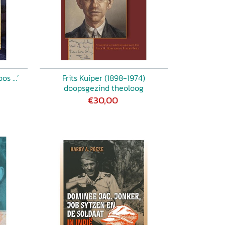
oos …’
Frits Kuiper (1898-1974)
doopsgezind theoloog
€30,00