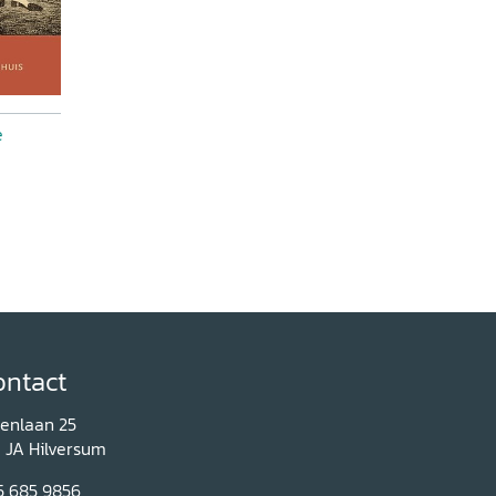
e
ontact
renlaan 25
1 JA Hilversum
5 685 9856