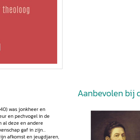
Aanbevolen bij di
840) was jonkheer en
meur en pechvogel in de
an al deze en andere
kenschap gaf in zijn
 zijn afkomst en jeugdjaren,