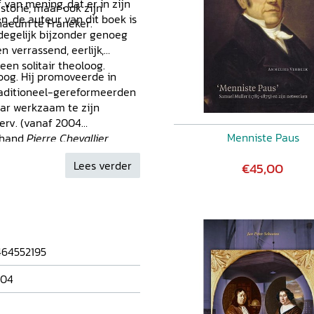
 van mening, dat er in zijn
storie, maar ook zijn
, de auteur van dit boek is
naeum te Franeker.
 degelijk bijzonder genoeg
 verrassend, eerlijk,
en solitair theoloog.
loog. Hij promoveerde in
traditioneel-gereformeerden
aar werkzaam te zijn
Herv. (vanaf 2004
Menniste Paus
n hand
Pierre Chevallier
 Verlichting en Réveil
(uitg.
Lees verder
€45,00
64552195
704