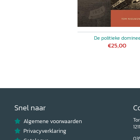
De politieke domine
€25,00
Snel naar
C
To
Algemene voorwaarden
121
Privacyverklaring
03