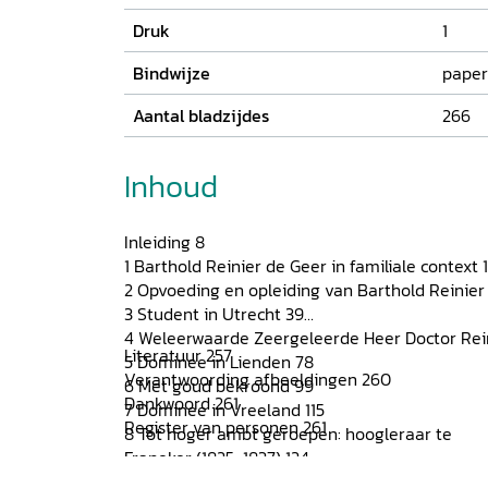
Druk
1
Bindwijze
paper
Aantal bladzijdes
266
Inhoud
Inleiding 8
1 Barthold Reinier de Geer in familiale context 
2 Opvoeding en opleiding van Barthold Reinier
3 Student in Utrecht 39
4 Weleerwaarde Zeergeleerde Heer Doctor Rei
Literatuur 257
5 Dominee in Lienden 78
Verantwoording afbeeldingen 260
6 Met goud bekroond 99
Dankwoord 261
7 Dominee in Vreeland 115
Register van personen 261
8 Tot hoger ambt geroepen: hoogleraar te
Franeker (1825-1837) 124
9 Wonen en werken in Franeker 131