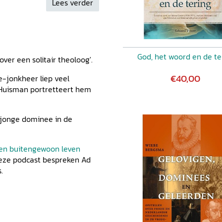
Lees verder
r 203
God, het woord en de te
 over een solitair theoloog'.
8
€40,00
ee-jonkheer liep veel
Huisman portretteert hem
2
n jonge dominee in de
246
een buitengewoon leven
r het
deze podcast bespreken Ad
.