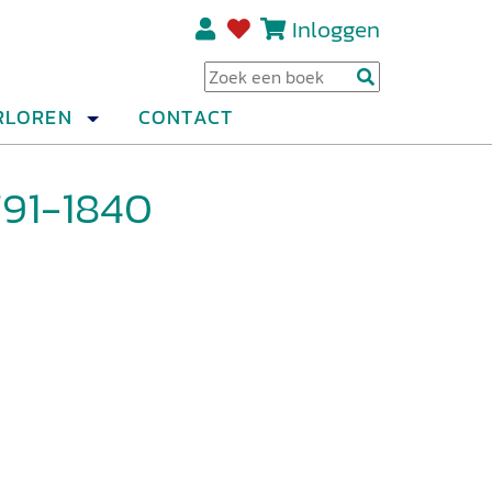
Inloggen
Regi
RLOREN
CONTACT
791-1840