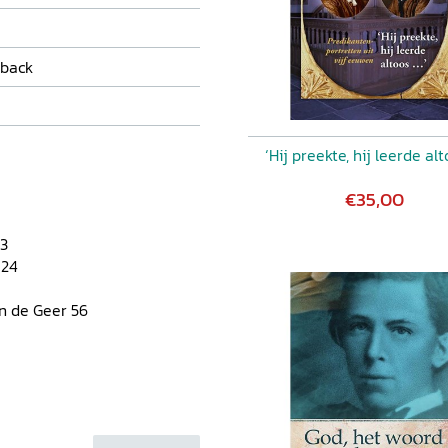
back
‘Hij preekte, hij leerde alt
€35,00
13
 24
n de Geer 56