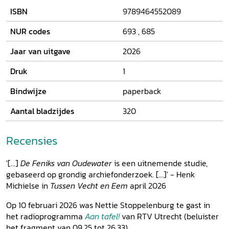
ISBN
9789464552089
NUR codes
693
,
685
Jaar van uitgave
2026
Druk
1
Bindwijze
paperback
Aantal bladzijdes
320
Recensies
'[...]
De Feniks van Oudewater
is een uitnemende studie,
gebaseerd op grondig archiefonderzoek. [...]' - Henk
Michielse in
Tussen Vecht en Eem
april 2026
Op 10 februari 2026 was Nettie Stoppelenburg te gast in
het radioprogramma
Aan tafel!
van RTV Utrecht (beluister
het fragment van 09.25 tot 26.33).