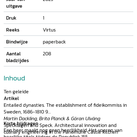
uitgave
Druk
1
Reeks
Virtus
Bindwijze
paperback
Aantal
208
bladzijdes
Inhoud
Ten geleide
Artikel
Entailed dynasties. The establishment of fideikommiss in
Sweden, 1686-1810 9
Martin Dackling, Brita Planck & Göran Ulväng
Korte bijdragen
Specklagen and Speck. Architectural innovation and
Een heer maakt nog geen heerlijkheid. Het voeren van
culinary engineering in the Panemunė Castle kitchen
heerlijke titels tijdens de Republiek 155