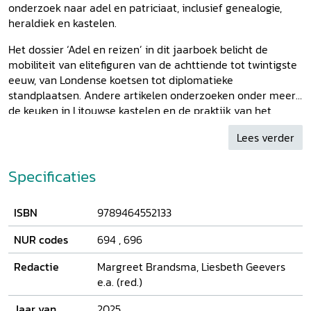
onderzoek naar adel en patriciaat, inclusief genealogie,
heraldiek en kastelen.
Het dossier ‘Adel en reizen’ in dit jaarboek belicht de
mobiliteit van elitefiguren van de achttiende tot twintigste
eeuw, van Londense koetsen tot diplomatieke
standplaatsen. Andere artikelen onderzoeken onder meer
de keuken in Litouwse kastelen en de praktijk van het
fideïcommis in Zweden.
Lees verder
Specificaties
ISBN
9789464552133
NUR codes
694
,
696
Redactie
Margreet Brandsma, Liesbeth Geevers
e.a. (red.)
Jaar van
2025