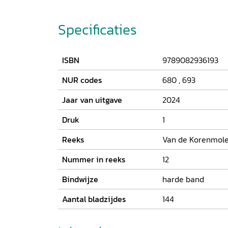
en Fine, namen die nu nog voortleven in Kortenh
mensen die het dorpsbeeld bepaalden, de schil
ruigtsnijders, maar ook over burenruzies en v
Specificaties
Vele anekdotes en honderden foto’s illustreren
van de Kortenhoevers en maken dit boek tot e
ISBN
9789082936193
NUR codes
680
,
693
Jaar van uitgave
2024
Druk
1
Reeks
Van de Korenmolen
Nummer in reeks
12
Bindwijze
harde band
Aantal bladzijdes
144