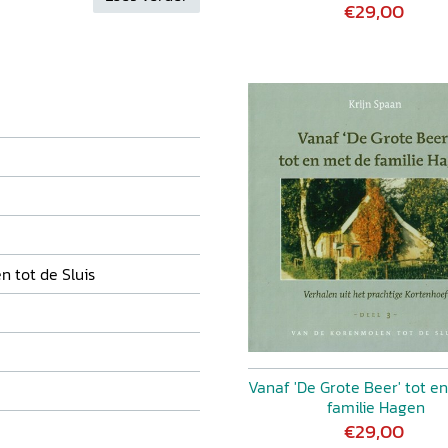
oef. Hij schrijft over de
€29,00
ders, de koddebeiers, de
oetballende dorpsgenoten.
 de verhalen over het leven
en historisch document.
 tot de Sluis
Vanaf 'De Grote Beer' tot e
familie Hagen
€29,00