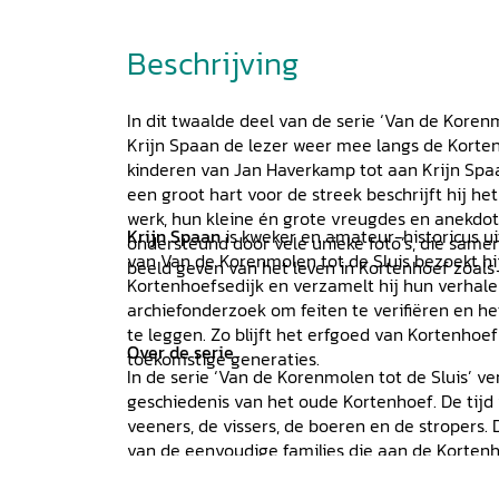
Beschrijving
In dit twaalde deel van de serie ‘Van de Koren
Krijn Spaan de lezer weer mee langs de Korten
kinderen van Jan Haverkamp tot aan Krijn Spaa
een groot hart voor de streek beschrijft hij h
werk, hun kleine én grote vreugdes en anekdo
Krijn Spaan
is kweker en amateur-historicus ui
ondersteund door vele unieke foto’s, die sam
van Van de Korenmolen tot de Sluis bezoekt hi
beeld geven van het leven in Kortenhoef zoals 
Kortenhoefsedijk en verzamelt hij hun verhalen
archiefonderzoek om feiten te verifiëren en h
te leggen. Zo blijft het erfgoed van Kortenhoe
Over de serie
toekomstige generaties.
In de serie ‘Van de Korenmolen tot de Sluis’ ve
geschiedenis van het oude Kortenhoef. De tijd 
veeners, de vissers, de boeren en de stropers.
van de eenvoudige families die aan de Korten
kent ze niet: de families Van Loenen, De Kloet,