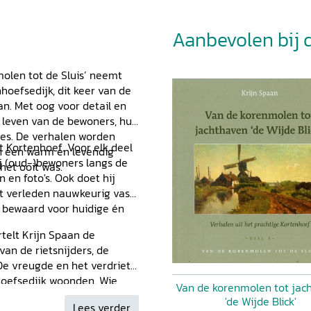
Aanbevolen bij di
molen tot de Sluis’ neemt
hoefsedijk, dit keer van de
n. Met oog voor detail en
et leven van de bewoners, hun
tes. De verhalen worden
t Kortenhoef. Voor elk deel
en een warm en levendig
j (oud-)bewoners langs de
het ooit was.
 en foto's. Ook doet hij
et verleden nauwkeurig vast
f bewaard voor huidige én
rtelt Krijn Spaan de
van de rietsnijders, de
 De vreugde en het verdriet
hoefsedijk woonden. Wie
Van de korenmolen tot jac
 Van de Velden, Hagen, Tuin
'de Wijde Blick'
Lees verder