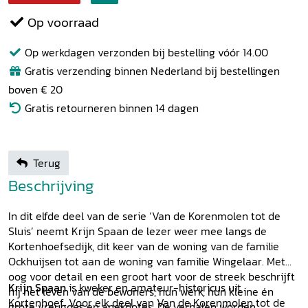
Op voorraad
Op werkdagen verzonden bij bestelling vóór 14.00
Gratis verzending binnen Nederland bij bestellingen
boven € 20
Gratis retourneren binnen 14 dagen
Terug
Beschrijving
In dit elfde deel van de serie ‘Van de Korenmolen tot de
Sluis’ neemt Krijn Spaan de lezer weer mee langs de
Kortenhoefsedijk, dit keer van de woning van de familie
Ockhuijsen tot aan de woning van familie Wingelaar. Met
oog voor detail en een groot hart voor de streek beschrijft
Krijn Spaan
is kweker en amateur-historicus uit
hij het leven van de bewoners, hun werk, hun kleine én
Kortenhoef. Voor elk deel van Van de Korenmolen tot de
grote vreugdes en anekdotes. De verhalen worden