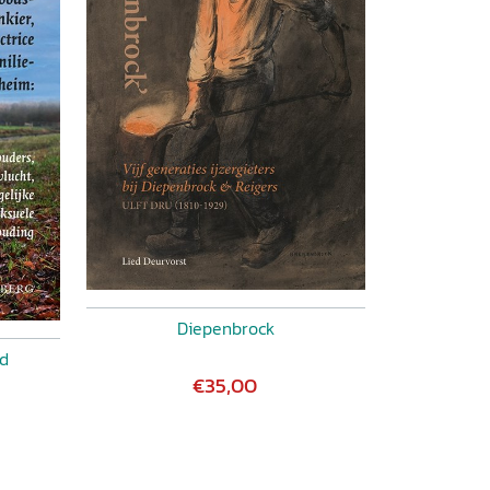
Diepenbrock
ed
€35,00