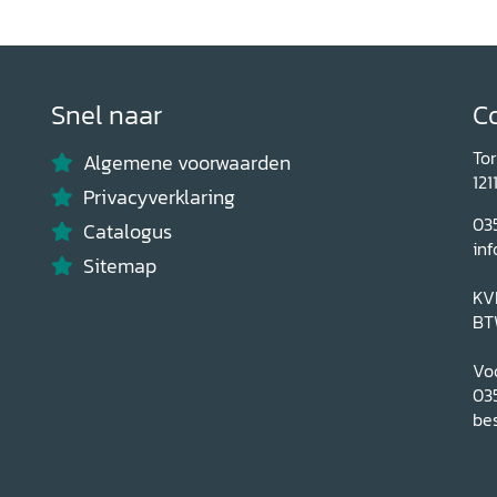
Snel naar
C
To
Algemene voorwaarden
121
Privacyverklaring
03
Catalogus
inf
Sitemap
KV
BT
Voo
03
bes