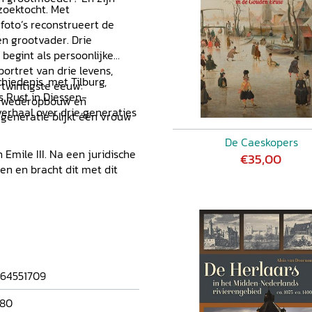
zoektocht. Met
 foto’s reconstrueert de
en grootvader. Drie
begint als persoonlijke
portret van drie levens,
hiedenis, met Tilburg,
twintigste eeuw:
 Rust in Diessen-
e wederopbouw en
verhaal over drie generaties
generatie blijkt één vrouw
De Caeskopers
mile III. Na een juridische
€35,00
den en bracht dit met dit
64551709
80