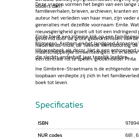
Deze vragen vormen het begin van een lange 
ouders dan?
familieverhalen, brieven, archieven, kranten en
auteur het verleden van haar man, zijn vader 
generaties met dezelfde voornaam: Emile. Wat 
nieuwsgierigheid groeit uit tot een indringend 
Emile
biedt een intieme kijk op een familiegesc
gevormd door de grote gebeurtenissen van de 
Nijmegen, Arnhem en het landgoed Annanina’s
Nederlands-Indië, de Tweede Wereldoorlog, d
Hilvarenbeek als decor. Het is een ontroerend 
maatschappelijke omwentelingen. En in iedere 
die slechts anderhalf jaar tegelijk leefden.
een centrale rol te spelen: grootmoeder Phila.
Ine Gimbrère-Straetmans is de echtgenote van E
loopbaan verdiepte zij zich in het familieverle
boek tot leven.
Specificaties
ISBN
97894
NUR codes
681
,
6