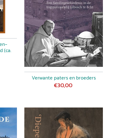
den-
d (ca.
Verwante paters en broeders
€30,00