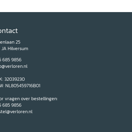
ontact
renlaan 25
1 JA Hilversum
5 685 9856
o@verloren.nl
K: 32039230
W: NL805459716B01
r vragen over bestellingen:
5 685 9856
tel@verloren.nl