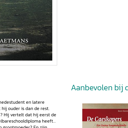
Aanbevolen bij di
medestudent en latere
ij ouder is dan de rest.
 Hij vertelt dat hij eerst de
elbareschooldiploma heeft
ijn grootmoeder? En zijn