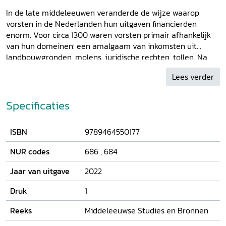
In de late middeleeuwen veranderde de wijze waarop
vorsten in de Nederlanden hun uitgaven financierden
enorm. Voor circa 1300 waren vorsten primair afhankelijk
van hun domeinen: een amalgaam van inkomsten uit
landbouwgronden, molens, juridische rechten, tollen. Na
ongeveer 1500 zorgen belastingen en leningen, waarbij het
Lees verder
kapitaal van onderdanen werd aangesproken, voor de
meeste inkomsten. Het belasten van de onderdanen zou
bovendien gepaard zijn gegaan met een opkomst van
Specificaties
‘democratische’ representatieve organisaties zoals
Standenvergaderingen. Hoe de omslag plaatsvond van een
ISBN
9789464550177
vorstelijke financieel huishouden gebaseerd op domeinen
naar een gegrond in het vermogen van onderdanen is
NUR codes
686
,
684
echter nauwelijks onderzocht. Op basis van onderzoek naar
de vorstelijke financiën en politieke onderhandelingen over
Jaar van uitgave
2022
belastingen, in de Nederlanden tussen 1356 en 1473, laat
Jaap Ligthart zien dat domeininkomsten veel langer en van
Druk
1
veel groter belang waren dan gedacht. Zij leverden niet
Reeks
Middeleeuwse Studies en Bronnen
alleen directe inkomsten op, maar werden ook ingezet als
onderpand voor leningen en renten. Deze