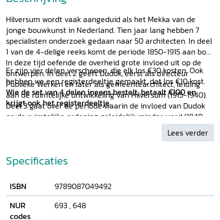
Hilversum wordt vaak aangeduid als het Mekka van de
jonge bouwkunst in Nederland. Tien jaar lang hebben 7
specialisten onderzoek gedaan naar 50 architecten. In deel
1 van de 4-delige reeks komt de periode 1850-1915 aan bod.
In deze tijd oefende de overheid grote invloed uit op de
Er zijn vier delen verschenen, die elk los €30 kosten. Ook
ontwerpen. In deel 2
geeft Dudok, eerst als directeur
hebben we een registerdeeltje gemaakt, dat los €10 kost.
Publieke Werken en later als gemeentearchitect, leiding
Wie de set van 4 delen ineens bestelt, betaalt €100 en
aan de ruimtelijke ontwikkeling van Hilversum
(1915-1940).
krijgt ook het registerdeeltje.
Deel 3
gaat over de periode waarin de invloed van Dudok
op de ruimtelijke ordening geleidelijk minder werd
(1940-
1975). In deel 4 (
Dudok in tekeningen en eerste foto's
, 1915-
Lees verder
1974) staat Dudok wel weer centraal:
schetsen,
bouwtekeningen en foto's van vlak na oplevering van de
Specificaties
gebouwen tonen zijn projecten in een nog ongerepte
staat.
ISBN
9789087049492
NUR
693
,
648
codes