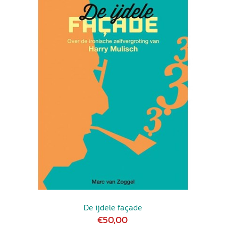
De ijdele façade
€50,00