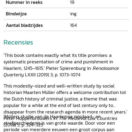
Nummer in reeks
19
Bindwijze
ing
Aantal bladzijdes
164
Recensies
'This book contains exactly what its title promises: a
systematic presentation of crime and punishment in
Haarlem, 1245–1615.' Pieter Spierenburg in:
Renaissance
Quarterly
LXXII (2019) 3, p. 1073-1074
This modestly-sized and well-written study by social
historian Maarten Müller offers a welcome contribution tot
the Dutch history of criminal justice, a theme that was
popular for a while at the end of last century only to
disappear from the research agenda in more recent years.'
'Müllers studie van de Haarlemse misdaad- en
Peter Hoppenbrouwers in:
The Medieval Low Countries
strafgeschiedenis is van grote waarde. Door voor een
(2018) 5, p. 324-325
periode van meerdere eeuwen een groot corpus aan