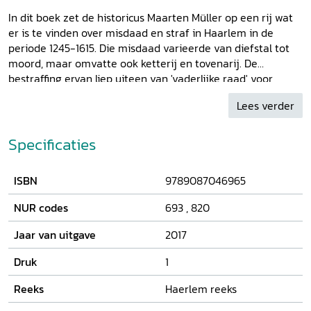
In dit boek zet de historicus Maarten Müller op een rij wat
er is te vinden over misdaad en straf in Haarlem in de
periode 1245-1615. Die misdaad varieerde van diefstal tot
moord, maar omvatte ook ketterij en tovenarij. De
bestraffing ervan liep uiteen van 'vaderlijke raad' voor
jonge dieven, bedelaars of vechtersbazen tot verbanning
Lees verder
en de doodstraf door ophanging of onthoofding, al dan niet
voorafgegaan door 'pijnlijke ondervraging'. Müller beschrijft
hoe het stadsbestuur van Haarlem, de graaf van Holland
Specificaties
en later de Staten van Holland reageerden en
anticipeerden op verschillende vormen van criminaliteit. Hij
ISBN
9789087046965
schetst daarbij de ontwikkeling van de strafrechtelijke
procedures. Het allereerste archiefstuk met een
NUR codes
693
,
820
strafrechtelijke inhoud is het Haarlemse stadsrecht uit 1245.
Ook de bewaarde rekeningen van de Haarlemse schouten
Jaar van uitgave
2017
en de vonnissen van de schepenbank vormen een
belangrijke bron voor dit boek.
Druk
1
Reeks
Haerlem reeks