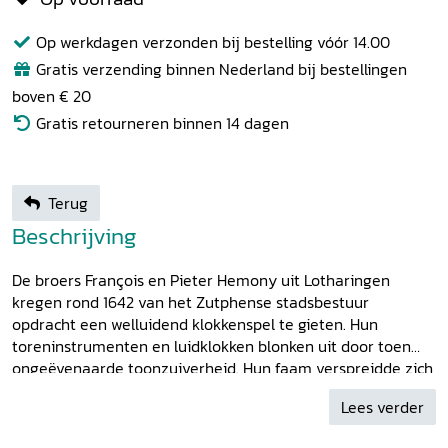
Op werkdagen verzonden bij bestelling vóór 14.00
Gratis verzending binnen Nederland bij bestellingen
boven € 20
Gratis retourneren binnen 14 dagen
Terug
Beschrijving
De broers François en Pieter Hemony uit Lotharingen
kregen rond 1642 van het Zutphense stadsbestuur
opdracht een welluidend klokkenspel te gieten. Hun
toreninstrumenten en luidklokken blonken uit door toen
ongeëvenaarde toonzuiverheid. Hun faam verspreidde zich
snel en maar liefst vijftig stads- en kloosterbesturen
Lees verder
schaften hun klokkenspellen aan. Ze werkten tot 1680
afwisselend in Zutphen, Amsterdam en Gent. Tussen 1665