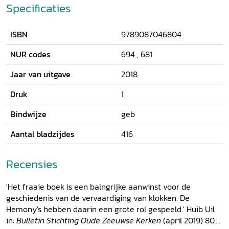
en 1667 goten zij uitsluitend geschut. Door het combineren
Specificaties
van gegevens uit vooral stedelijk bronnenmateriaal, dat
samen bijna een bedrijfsarchief vormt, laat Heleen van der
ISBN
9789087046804
Weel zien dat de gebroeders een groot vermogen
opbouwden. De tweede generatie kon hierdoor in welstand
NUR codes
694
,
681
leven zonder een beroep uit te oefenen. Met de derde
generatie stierf het geslacht Hemony uit. Natuurlijk
Jaar van uitgave
2018
worden hier de technische aspecten van het klokgieten
beschreven, maar het gaat in dit boek ook om 'de mens
Druk
1
achter de klokken'. Het verhaal over de twee weinig
Bindwijze
geb
bestudeerde erflaters wordt geplaatst in de sociale,
culturele en religieuze context.
Aantal bladzijdes
416
Recensies
'Het fraaie boek is een balngrijke aanwinst voor de
geschiedenis van de vervaardiging van klokken. De
Hemony's hebben daarin een grote rol gespeeld.' Huib Uil
in:
Bulletin Stichting Oude Zeeuwse Kerken
(april 2019) 80,