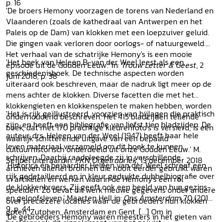
p. 16
'De broers Hemony voorzagen de torens van Nederland en
Vlaanderen (zoals de kathedraal van Antwerpen en het
Paleis op de Dam) van klokken met een loepzuiver geluid.
Die gingen vaak verloren door oorlogs- of natuurgeweld.
Het verhaal van de schatrijke Hemony's is een mooie
'Het boek van Heleen B. van der Weel leest als een
episode uit de Gouden Eeuw.' In:
Trouw Letter & Geest
, 2
geschiedenisboek. De technische aspecten worden
juni 2018, p. 38
uiteraard ook beschreven, maar de nadruk ligt meer op de
mens achter de klokken. Diverse facetten die met het
klokkengieten en klokkenspelen te maken hebben, worden
'Het is rijk geïllustreerd, voorzien van bijlagen die praktisch
onderhoudend beschreven. Het 415 bladzijden tellende
zijn, en heeft een bibliografie van liefst tien bladzijden. De
boek, dat met 170 prachtige kleurenfoto's is versierd, is een
auteur, drs. Heleen van der Weel (1947) heeft haar hele
waarlijk schitterende uitgave van een bepaald
leven materiaal verzameld om dit boek te kunnen
cultuurhistorisch onderdeeld uit onze Gouden Eeuw.' M.
schrijven. Daarbij raadpleegde zij in verschillende
Seijbel uiteraardin:
PKN Orgelrubriek
, 13 december 2018
'Historica én beiaardier Heleen van der Weel schreef een
archieven allerlei bronnen die nooit eerder gebruikt waren
rijk gedetailleerd en in kleur gedrukte dubbelbiografie over
in artikelen en werken waarin de Hemony's een rol
de klokkenbroers. Zij geeft ook een beeld van hun gezins-
speelden. Zo bevat dit werk nieuwe gegevens onder andere
en geloofsleven.' Maarten Hell in:
Ons Amsterdam
70 (2018)
over preciezere locaties waar de gebroeders hun klokken
9, p. 44
goten, Zutphen, Amsterdam en Gent. [...] Om in
'De gebroeders Hemony waren meesters in het gieten van