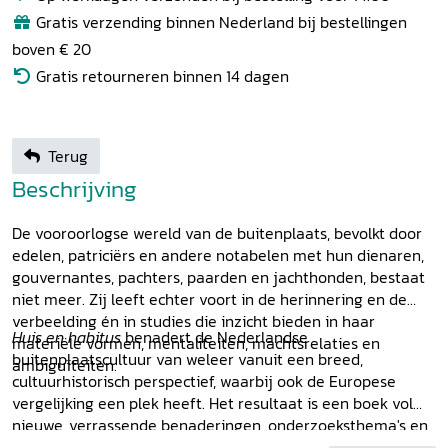
Gratis verzending binnen Nederland bij bestellingen
boven € 20
Gratis retourneren binnen 14 dagen
Terug
Beschrijving
De vooroorlogse wereld van de buitenplaats, bevolkt door
edelen, patriciërs en andere notabelen met hun dienaren,
gouvernantes, pachters, paarden en jachthonden, bestaat
niet meer. Zij leeft echter voort in de herinnering en de
verbeelding én in studies die inzicht bieden in haar
Huis en habitus
benadert de Nederlandse
materiële vormen, mentaliteiten, machtsrelaties en
buitenplaatscultuur van weleer vanuit een breed,
ambiguïteiten.
cultuurhistorisch perspectief, waarbij ook de Europese
vergelijking een plek heeft. Het resultaat is een boek vol
nieuwe, verrassende benaderingen, onderzoeksthema's en
inzichten. Meer dan dertig specialisten geven een rijk beeld