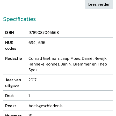
Lees verder
van het buitenleven van heren en dames, omringd door
familieportretten, kunst en huispersoneel in livrei - en
daarnaast van de vaak verwaarloosde schaduwzijden van
Specificaties
dit schijnbaar arcadische bestaan: sociale ongelijkheid,
financiële zorgen en de altijd op de loer liggende
ISBN
9789087046668
vernietiging van vaak eeuwenoud erfgoed.
NUR
694
,
696
codes
Redactie
Conrad Gietman, Jaap Moes, Daniël Rewijk,
Hanneke Ronnes, Jan N. Bremmer en Theo
Spek
Jaar van
2017
uitgave
Druk
1
Reeks
Adelsgeschiedenis
Nummer
15