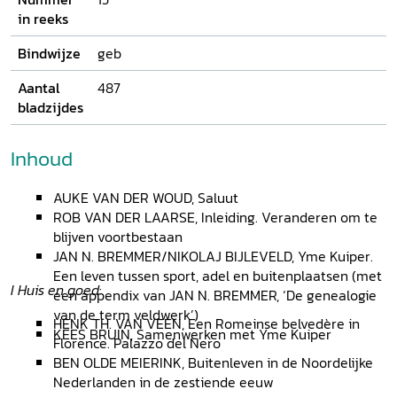
in reeks
Bindwijze
geb
Aantal
487
bladzijdes
Inhoud
AUKE VAN DER WOUD, Saluut
ROB VAN DER LAARSE, Inleiding. Veranderen om te
blijven voortbestaan
JAN N. BREMMER/NIKOLAJ BIJLEVELD, Yme Kuiper.
Een leven tussen sport, adel en buitenplaatsen (met
I Huis en goed
:
een appendix van JAN N. BREMMER, ‘De genealogie
van de term veldwerk’)
HENK TH. VAN VEEN, Een Romeinse belvedère in
KEES BRUIN, Samenwerken met Yme Kuiper
Florence. Palazzo del Nero
BEN OLDE MEIERINK, Buitenleven in de Noordelijke
Nederlanden in de zestiende eeuw