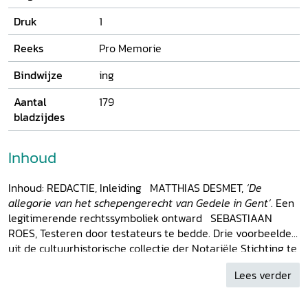
Druk
1
Reeks
Pro Memorie
Bindwijze
ing
Aantal
179
bladzijdes
Inhoud
Inhoud: REDACTIE, Inleiding MATTHIAS DESMET,
‘De
allegorie van het schepengerecht van Gedele in Gent’
. Een
legitimerende rechtssymboliek ontward SEBASTIAAN
ROES, Testeren door testateurs te bedde. Drie voorbeelden
uit de cultuurhistorische collectie der Notariële Stichting te
Amsterdam CLEMENS HOGESTIJN, De decoratie van het
Lees verder
stadhuis van Deventer FREDERIK DHONDT, Kardinaal
Dubois door Hyacinthe Rigaud (1723). Een
insider’s view
op