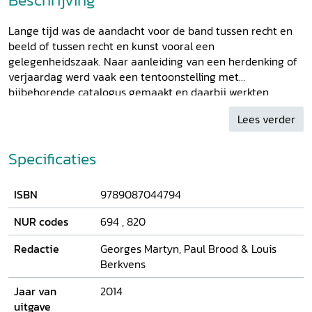
Lange tijd was de aandacht voor de band tussen recht en
beeld of tussen recht en kunst vooral een
gelegenheidszaak. Naar aanleiding van een herdenking of
verjaardag werd vaak een tentoonstelling met
bijbehorende catalogus gemaakt en daarbij werkten
juristen, rechtshistorici en kunsthistorici samen. Deze rijk
Lees verder
geïllustreerde uitgave over de meest uiteenlopende
aspecten van ons rechtshistorisch verleden laat zien dat er
veel is veranderd. In
Rechtsgeschiedenis verbeeld
staan de
Specificaties
rechtsiconografie en de rechtsiconologie centraal. Vijftien
bijdragen geven de resultaten weer van speurtochten
ISBN
9789087044794
vanuit verschillende disciplines naar de relaties tussen
recht en kunst. Die ontdekkingstocht leidt tot pareltjes van
NUR codes
694
,
820
rechtscultuur.
Redactie
Georges Martyn, Paul Brood & Louis
Berkvens
Jaar van
2014
uitgave