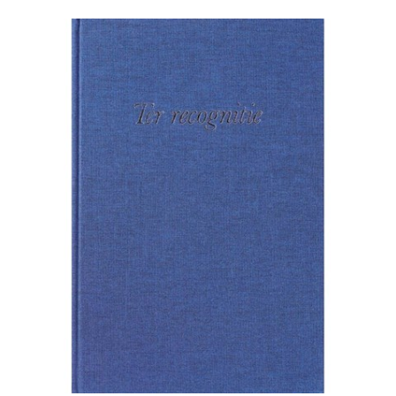
in België JAN SMITS, Juridische filatelie. De verbeelding
van recht en jurist op postzegels J.E. SPRUIT, Een
ontmoeting tussen Themis en Apollo bij de invoering van
het
NBW
Recensies
Over de auteurs