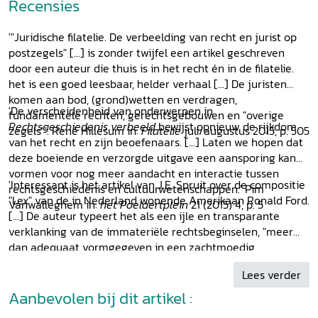
een bibliotheek van de macht in de grand siècle WIJNAND
Recensies
VAN DER SANDEN, Galgen in het Drentse landschap
MARTIJN VERMEERSCH, Terechtstellingstafereel voor het
'"Juridische filatelie. De verbeelding van recht en jurist op
Landhuis van het Brugse Vrije ALAIN WIJFFELS, Historia
postzegels" [...] is zonder twijfel een artikel geschreven
iuris in nummis. Een gedenk- en propagandapenning naar
door een auteur die thuis is in het recht én in de filatelie.
aanleiding van de Vrede van Fontainebleau (1785)
het is een goed leesbaar, helder verhaal [...] De juristen
GEORGES MARTYN, Hubert Parez, kustvriend of ijdeltuit?
komen aan bod, (grond)wetten en verdragen,
Bedenkingen bij twee juristenportretten van het Gentse
'De verscheidenheid van onderwerpen in
fundamentele rechten, gerechtsgebouwen en "overige
Museum voor Schone Kunsten PAUL BROOD, Het
Rechtsgeschiedenis verbeeld
bewijst opnieuw de rijkdom
zegels"'. René Hillesum in:
Filatelie
juli/augustus 2015, p. 505
doodshemd van de laatste Groningse
van het recht en zijn beoefenaars. [...] Laten we hopen dat
terdoodveroordeelde STEFAN HUYGEBAERT/SEBASTIAAN
deze boeiende en verzorgde uitgave een aansporing kan
VANDENBOGAERDE, Ètes-vous Justice, Minerve ou Themis?
vormen voor nog meer aandacht en interactie tussen
'Interessant is het artikel van J.E. Spruit over de compositie
Een tijdschriftlogo als
numen mixtum
en symptoom van de
rechtsgeschiedenis en cultuurwetenschappen.' Pim
"Lex" van de in Nederland wonende Amerikaan Ronald Ford.
versmelting van kunst en recht in het Belgische fin de
Vanwalleghem in:
het Poelaertplein
21 (2015) 4, p. 5
[...] De auteur typeert het als een ijle en transparante
siècle AMÉLIE VERFAILLE, Het schilderij
De goede rechters
verklanking van de immateriële rechtsbeginselen, "meer
(1891) van James Ensor MAURICE VAN STIPHOUT, ‘Et ecce
dan adequaat vormgegeven in een zachtmoedig
plus quam Jone hic!’ De Nederlandse canonist Hubertus van
instrumentaal en vocaal stemmenweefsel.' Jan-Kees
Groessen (1892-1986) BRUNO DEBAENST, Een beeld zegt
Lees verder
Karels in:
Reformatorisch Dagblad
19-01-2015, p. 11.
meer dan duizend woorden. Het gebruik van
Aanbevolen bij dit artikel :
beeldmateriaal in strafrechtelijke procedures inzake
arbeidsongevallen op het einde van de negentiende eeuw