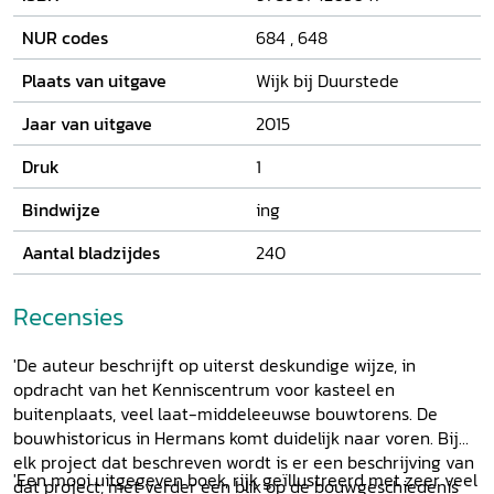
kastelen. Van ieder object wordt vervolgens een
bouwkundige en een historische beschrijving gegeven. De
NUR codes
684
,
648
vele illustraties geven een zo compleet mogelijk beeld van
hoe de woontoren er uitziet en welke ontwikkeling het
Plaats van uitgave
Wijk bij Duurstede
gebouw heeft doorgemaakt. Met deze gids in de hand
wordt een bezoek aan een woontoren in Nederland een
Jaar van uitgave
2015
bouwhistorisch avontuur. Het tweedelige proefschrift waar
Druk
1
deze gids op is gebaseerd, is eveneens leverbaar:
Middeleeuwse woontorens in Nederland
.
Bindwijze
ing
Aantal bladzijdes
240
Recensies
'De auteur beschrijft op uiterst deskundige wijze, in
opdracht van het Kenniscentrum voor kasteel en
buitenplaats, veel laat-middeleeuwse bouwtorens. De
bouwhistoricus in Hermans komt duidelijk naar voren. Bij
elk project dat beschreven wordt is er een beschrijving van
'Een mooi uitgegeven boek, rijk geïllustreerd met zeer veel
dat project, met verder een blik op de bouwgeschiedenis