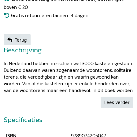
boven € 20
Gratis retourneren binnen 14 dagen
Terug
Beschrijving
In Nederland hebben misschien wel 3000 kastelen gestaan.
Duizend daarvan waren zogenaamde woontorens: solitaire
torens, die verdedigbaar zijn en waarin gewoond kan
worden. Van al die kastelen zijn er enkele honderden over,
van de woontorens maar een handjevol. In dit boek worden
er bijna 50 beschreven. De keuze viel daarbij op die
Lees verder
kastelen die nog (deels) overeind staan, als ruïne in het
landschap herkenbaar zijn of waarvan nog flinke
bouwdelen zijn overgebleven. In de inleiding beschrijft
Specificaties
kastelenkenner en bouwhistoricus Taco Hermans wat er
bekend is over aard en functie van deze bijzondere
ISBN
9789074205047