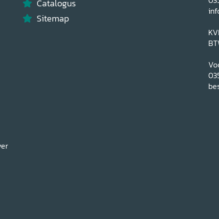
Catalogus
inf
Sitemap
KV
BT
Voo
03
bes
ver