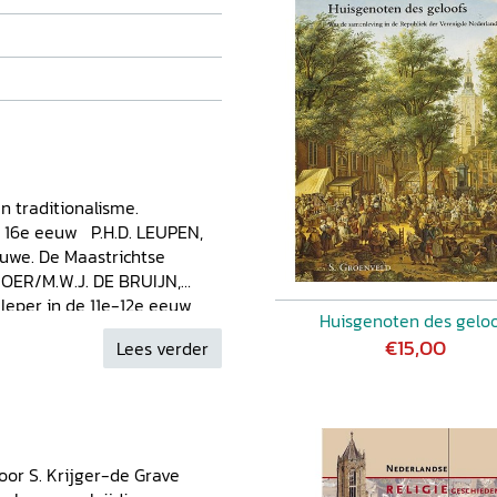
 traditionalisme.
de 16e eeuw P.H.D. LEUPEN,
ouwe. De Maastrichtse
ROER/M.W.J. DE BRUIJN,
 Ieper in de 11e-12e eeuw
Huisgenoten des gelo
RIKX, De bisschop van
€15,00
Lees verder
 en 12e eeuw H. VAN DER
ing in Abcoude en omgeving
in Nederland en hun
e vrouwenkloosters in en om
ENDEREN, Registers en
oor S. Krijger-de Grave
administratie en