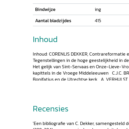
Bindwijze
ing
Aantal bladzijdes
415
Inhoud
Inhoud: CORENLIS DEKKER, Contrareformatie en
Tegenstellingen in de hoge geestelijkheid in 
Het gelijk van Sint-Servaas en Onze-Lieve-Vr
kapittels in de Vroege Middeleeuwen C.J.C. B
Bonifatius en de Utrechtse kerk A. VERHULST,
C.L. VERKERK, Sint Bavo in Holland P.A. HENDE
Utrecht en het Maas-Merwedegebied in de 11e
LINDEN, De oorsprong van de dertiende penn
JOHANNA MARIA VAN WINTER, De Johanniters 
Recensies
archieven C.A. VAN KALVEEN, De vijf adellijk
de stad Utrecht BRAM VAN DEN HOVEN VAN G
'Een bibliografie van C. Dekker, samengesteld d
rekeningen: een voorbeeld van middeleeuwse 