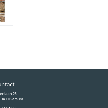
ontact
renlaan 25
1 JA Hilversum
5 685 9856