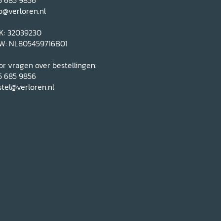
o@verloren.nl
K: 32039230
W: NL805459716B01
r vragen over bestellingen:
5 685 9856
tel@verloren.nl