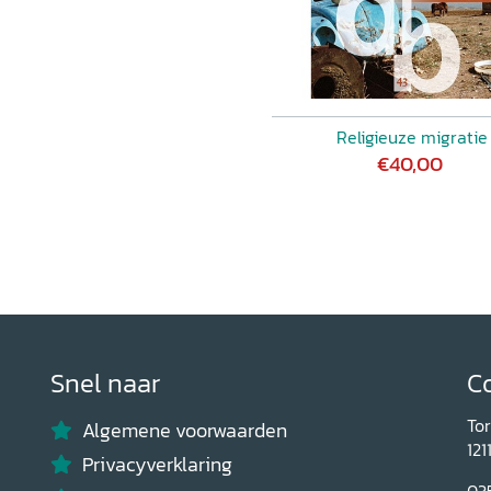
Religieuze migratie
€40,00
Snel naar
C
To
Algemene voorwaarden
121
Privacyverklaring
03