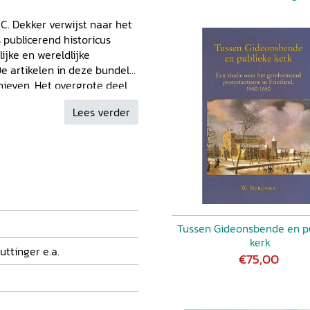
C. Dekker verwijst naar het
 publicerend historicus
ijke en wereldlijke
e artikelen in deze bundel
hieven. Het overgrote deel
, een enkel artikel besteedt
Lees verder
nde eeuw.
Tussen Gideonsbende en p
kerk
uttinger e.a.
€75,00