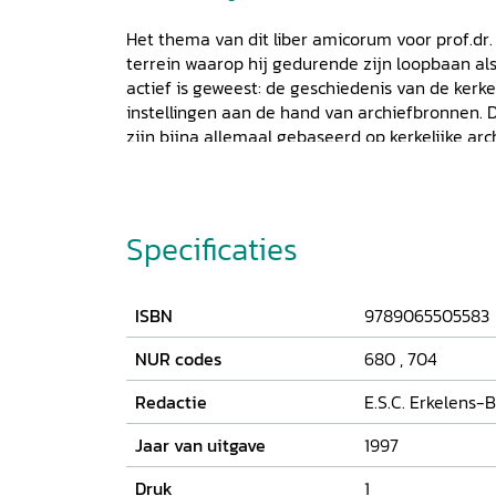
Het thema van dit liber amicorum voor prof.dr. 
terrein waarop hij gedurende zijn loopbaan als
actief is geweest: de geschiedenis van de kerkel
instellingen aan de hand van archiefbronnen. D
zijn bijna allemaal gebaseerd op kerkelijke arc
van de bijdragen richt zich op de Middeleeuwen
aandacht aan de Afscheiding in de negentie
Specificaties
ISBN
9789065505583
NUR codes
680
,
704
Redactie
E.S.C. Erkelens-B
Jaar van uitgave
1997
Druk
1