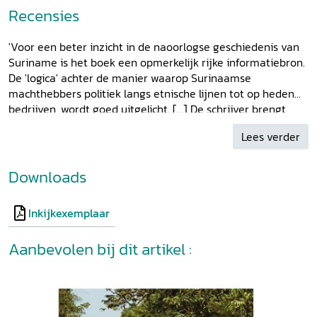
5 Democratische transitie, fragiliteit en consolidatie
Recensies
in Suriname:1987-heden 147
6 De verwevenheid van democratie, politiek en
'Voor een beter inzicht in de naoorlogse geschiedenis van
politieke cultuur in Suriname: samenvatting en
Suriname is het boek een opmerkelijk rijke informatiebron.
analyse 219
De 'logica' achter de manier waarop Surinaamse
Epiloog: de prijs van macht zonder moraal 263
machthebbers politiek langs etnische lijnen tot op heden
Bijlagen 269
bedrijven, wordt goed uitgelicht. [...] De schrijver brengt
Noten 273
goed de evolutie naar voren hoe macht vanuit de koloniale
Gebruikte bronnen en literatuur 299
Lees verder
elite van overwegend blanke en kerkgenootschappen werd
Afkortingen 313
uitgeoefend.' - Jan Vollers, 'De etnische factor in het jonge
Personenregister 315
Suriname',
TVE
, 44ste jrg. nr. 2, juni 2026
Downloads
Dankwoord 318
Over de auteur 319
Inkijkexemplaar
Aanbevolen bij dit artikel :