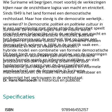
Wie Suriname wil begrijpen, moet voorbij de verkiezingen
kijken naar de onzichtbare logica van macht en etniciteit.
Sinds 1949 is het land formeel een democratische
rechtsstaat. Maar hoe stevig is die democratie werkelijk
verankerd? In
Democratie, politiek en politieke cultuur in
In een samenleving met sterke etnische diversiteit speelt
Suriname. De etnische logica van de macht
wordt
etniciteit een belangrijke rol in de verdeling van macht en
onderzocht hoe democratische instituties, politieke
het functioneren van de overheid. Wat op papier een
praktijken en politieke cultuur zich in Suriname hebben
democratisch systeem is, blijkt in de praktijk vaak een
ontwikkeld, en hoe ze elkaar beïnvloeden.
hybride model: een combinatie van formele democratische
Dit boek biedt een diepgaande analyse van de spanningen
instellingen en autoritaire patronen. Democratische
tussen formele regels en informele praktijken, en stelt
procedures worden regelmatig ondermijnd door
fundamentele vragen over de duurzaamheid en
cliëntelisme, patronage, etnische loyaliteit en informele
weerbaarheid van de democratie in Suriname.
machtsstructuren. Dit maakt het bestuur kwetsbaar en
ondermijnt het vertrouwen in de rechtsstaat.
Dr. Hans Ramsoedh
is historicus en publicist.
Specificaties
ISBN
9789464552157