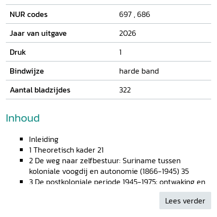
NUR codes
697
,
686
Jaar van uitgave
2026
Druk
1
Bindwijze
harde band
Aantal bladzijdes
322
Inhoud
Inleiding
1 Theoretisch kader 21
2 De weg naar zelfbestuur: Suriname tussen
koloniale voogdij en autonomie (1866-1945) 35
3 De postkoloniale periode 1945-1975: ontwaking en
democratisering 65
Lees verder
4 Na de onafhankelijkheid: een falende democratie
in de kinderschoenen 1975-1987 113