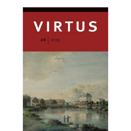
andere. Drie bundels nader bekeken WENDY LANDEWÉ,
Vechtse tuinen, een Utrechts landgoed en historische
buitenplaatsen. Drie recente publicaties ELYZE STORMS-
SMEETS, Landelijke en Overijsselse publicaties over
buitenplaatsen en landgoederen HANNEKE RONNES,
Onder castellologen. Drie recente studies over kastelen in
Nederland DRIES RAEYMAEKERS, Een langverwachte
inhaalbeweging. Recente studies over kastelen en
buitenplaatsen in België
Object in context
: SOPHIE
REINDERS, Zonder eer geen adel. Het
album amicorum
van
Henrica van Arnhem
Korte bijdragen
: KEES KUIKEN,
Bondservants to barons. Some recent (and less recent)
research on ministerials FREDERIK BUYLAERT, De
adelsgeschiedenis van het Iberische schiereiland herzien:
elitevorming en sociale dynamiek in laatmiddeleeuws
Castilië, Aragon en Navarra DIANA SPIEKHOUT, Het
isolement van de solitaire toren LIESBETH GEEVERS,
Douceur,
rigeur
en de
devoir de réconciliation
:
verzoeningspogingen tijdens de Nederlandse Opstand
(1564-1581) COEN WILDERS, Soeverein ten dienste van de