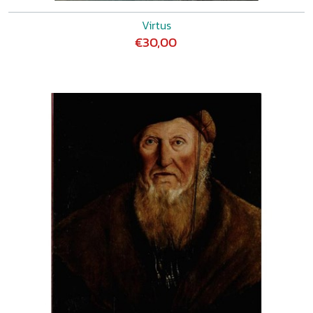
Habsburgse dynastie DAVID ONNEKINK, De wereld volgens
Huygens SERGE TER BRAAKE, Patriotten en prinsgezinden
Virtus
in Gelderland door de ogen van drie notabelen VINVENT
€30,00
SLEEBE, Haagse cultuurstrijd VICTOR KARADY, ‘The class
that would not perish.’ Polish nobility and the conversion of
capital in modern times STEVEN THIRY, Heraldiek
herbekeken? Het adellijke wapenschild als familiale
strategie in de Nederlanden FOSKEA VAN DER VEN,
Nederlands adelsrecht: een boekbeschouwing JAAP MOES,
Uit duizend jaar adel in Gelderland NIKOLAJ BIJLEVELD,
‘De adel is mijn stam.’ Interview met scheidend
hoofdredacteur Yme Kuiper