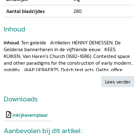
Aantal bladzijdes
280
Inhoud
Inhoud
: Ten geleide
Artikelen
: HENNY DENESSEN, De
Gelderse bannerheren in de vijftiende eeuw KEES
KUIKEN, Van Haren’s Church (1682-1686). Contested space
and other paradigms for the construction of early modern
nobility JAAP GERAERTS, Dutch test acts. Oaths, office
holding, and the catholic nobility in the province of Utrecht,
Lees verder
c. 1580-1700 WYBREN VERSTEGEN, American mimicry? De
planteraristocratie en de Amerikaanse burgeroorlog
E:SBETH LOCHER-SCHOLTEN, ‘Gelukkig heb ik ten minste
Downloads
mijn eigen zilver meegebracht.’ Adellijk zelfbesef bij mr.
J.P. graaf Van Limburg Stirum (1873-1948)
Dossier
: YME
inkijkexemplaar
KUIPER/HANNEKE RONNES, Onderweg naar nieuw
onderzoek van de buitenplaatscultuur in Nederland en
Aanbevolen bij dit artikel :
België. Een inleiding op het recensiedossier kastelen en
buitenplaatsen YME KUIPER, Van het ene kasteel naar het