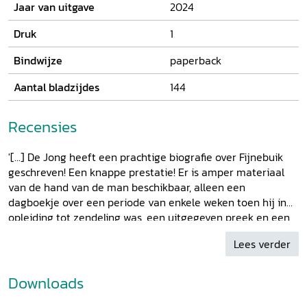
Jaar van uitgave
2024
Daarna probeerde hij opnieuw predikant te worden in de
Hervormde Kerk. Een unieke stap, want niet eerder had een
Druk
1
predikant een dergelijk verzoek ingediend. Maar de vlieger
ging niet op. Weer lid worden mocht wel, maar weer
Bindwijze
paperback
dominee worden in de Hervormde Kerk was er niet meer
bij.
Aantal bladzijdes
144
Recensies
'[...] De Jong heeft een prachtige biografie over Fijnebuik
geschreven! Een knappe prestatie! Er is amper materiaal
van de hand van de man beschikbaar, alleen een
dagboekje over een periode van enkele weken toen hij in
opleiding tot zendeling was, een uitgegeven preek en een
paar officiële brieven.[...]' - Dr. Jan Dirk Wassenaar in
Lees verder
Gezamenlijk Zondagsblad
11 mei 2025
Downloads