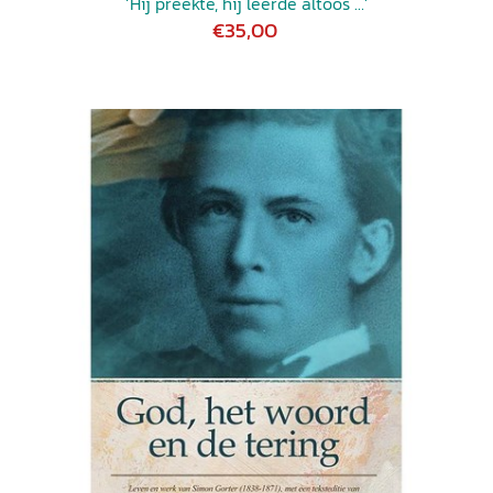
‘Hij preekte, hij leerde altoos …’
€35,00