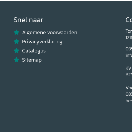
Snel naar
C
To
Algemene voorwaarden
121
Privacyverklaring
03
Catalogus
inf
Sitemap
KV
BT
Voo
03
bes