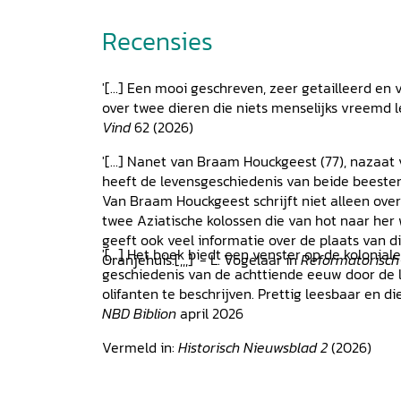
7 Het Loo na de inval van de Fransen 51
8 De confiscatie van het Oranjebezit 54
Recensies
9 De grote verhuizing 57
10 De route 62
'[...] Een mooi geschreven, zeer getailleerd en
11 La vie Parisienne 65
over twee dieren die niets menselijks vreemd 
12 ‘Ah ça ira, ça ira, ça ira!’ 72
Vind
62 (2026)
13 Karakter, gedrag, en de liefde van Hans en Pa
14 Waar komen de namen Hans en Parkie vand
'[...] Nanet van Braam Houckgeest (77), naza
15 De dood van Hans 84
heeft de levensgeschiedenis van beide beesten n
16 De sectie van Hans 86
Van Braam Houckgeest schrijft niet alleen ove
17 Een nieuw huis voor Parkie 89
twee Aziatische kolossen die van hot naar her
18 Onderhandelen over Parkie 93
geeft ook veel informatie over de plaats van di
19 Het overlijden en de sectie van Parkie 95
'[...] Het boek biedt een venster op de koloniale
Oranjehuis.[,,,]' - L. Vogelaar in
Reformatorisc
20 Hoe het verder gaat 97
geschiedenis van de achttiende eeuw door de 
21 Tot slot 105
olifanten te beschrijven. Prettig leesbaar en di
Dank 110
NBD Biblion
april 2026
Verantwoording illustraties 114
Afkortingen 116
Vermeld in:
Historisch Nieuwsblad 2
(2026)
Literatuur 117
Digitale bronnen 119