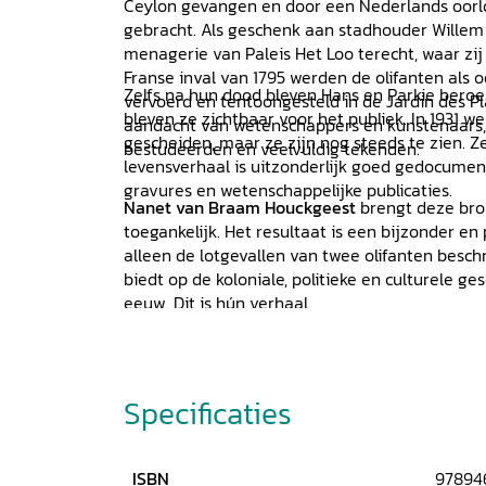
Ceylon gevangen en door een Nederlands oorl
gebracht. Als geschenk aan stadhouder Willem
menagerie van Paleis Het Loo terecht, waar zij
Franse inval van 1795 werden de olifanten als o
Zelfs na hun dood bleven Hans en Parkie bero
vervoerd en tentoongesteld in de Jardin des Pl
bleven ze zichtbaar voor het publiek. In 1931 we
aandacht van wetenschappers en kunstenaars
gescheiden, maar ze zijn nog steeds te zien. 
bestudeerden en veelvuldig tekenden.
levensverhaal is uitzonderlijk goed gedocument
gravures en wetenschappelijke publicaties.
Nanet van Braam Houckgeest
brengt deze br
toegankelijk. Het resultaat is een bijzonder en
alleen de lotgevallen van twee olifanten besch
biedt op de koloniale, politieke en culturele g
eeuw. Dit is hún verhaal.
Specificaties
ISBN
97894