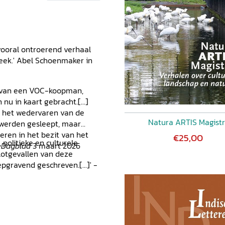
 vooral ontroerend verhaal
leek.' Abel Schoenmaker in
rkie 77
aan? 82
at van een VOC-koopman,
u in kaart gebracht.[...]
r het wedervaren van de
Natura ARTIS Magist
 werden gesleept, maar
eren in het bezit van het
€25,00
, politieke en culturele
h Dagblad
3 maart 2026
lotgevallen van deze
epgravend geschreven.[...]' -