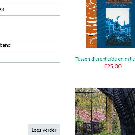
91
 band
Tussen dierenliefde en mili
€25,00
Lees verder