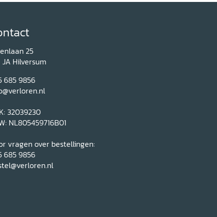
ontact
renlaan 25
1 JA Hilversum
5 685 9856
o@verloren.nl
K: 32039230
W: NL805459716B01
r vragen over bestellingen:
5 685 9856
tel@verloren.nl