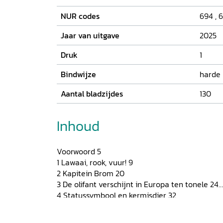
NUR codes
694
,
6
Jaar van uitgave
2025
Druk
1
Bindwijze
harde
Aantal bladzijdes
130
Inhoud
Voorwoord 5
1 Lawaai, rook, vuur! 9
2 Kapitein Brom 20
3 De olifant verschijnt in Europa ten tonele 24
4 Statussymbool en kermisdier 32
5 Voorburg 36
6 Olifantengeluk 43