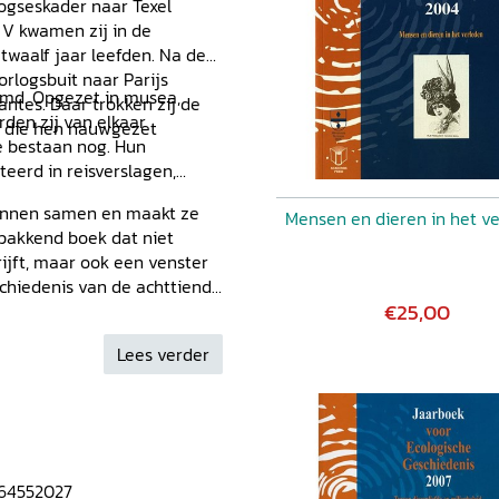
ogseskader naar Texel
 V kwamen zij in de
 twaalf jaar leefden. Na de
orlogsbuit naar Parijs
emd. Opgezet in musea,
antes. Daar trokken zij de
rden zij van elkaar
, die hen nauwgezet
Ze bestaan nog. Hun
eerd in reisverslagen,
onnen samen en maakt ze
Mensen en dieren in het v
 pakkend boek dat niet
rijft, maar ook een venster
eschiedenis van de achttiende
€25,00
Lees verder
64552027