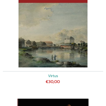
besturen. Verslag van het symposium ‘Borgmannen en
Borgmanshuizen. Landsheerlijke dienst en
standsbewustzijn’, 22 en 23 oktober 2015, Heek-Nienborg
HANNEKE RONNES, Achter de schermen: Het dagelijks
leven aan het hof van de graven van Blois BEN POPE, A
new nobility and a new urban history MARIE-ANGE DELEN,
Het
album amicorum
als spiegel van de leefwereld van
jonge vrouwen MAARTEN PRINS, Heerlijkheden in Holland
in kaart gebracht RONALD VAN IMMERSEEL, Walcherse
weelde LUC DUERLOO, Huismerk Oranje-Nassau YME
KUIPER, Trouw aan de keizer. Dagboeken van een
vleugeladjudant PAUL JANSSENS, De Europese adel en de
natie
Interview
: SOPHIE REINDERS, Het is nooit af. Een
interview met Marietje van Winter
Virtus
€30,00