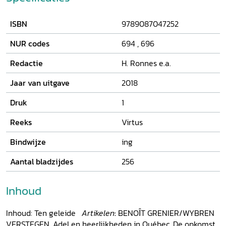
ISBN
9789087047252
NUR codes
694
,
696
Redactie
H. Ronnes e.a.
Jaar van uitgave
2018
Druk
1
Reeks
Virtus
Bindwijze
ing
Aantal bladzijdes
256
Inhoud
Inhoud: Ten geleide
Artikelen
:
BENOȊT GRENIER/WYBREN
VERSTEGEN, Adel en heerlijkheden in Québec. De opkomst