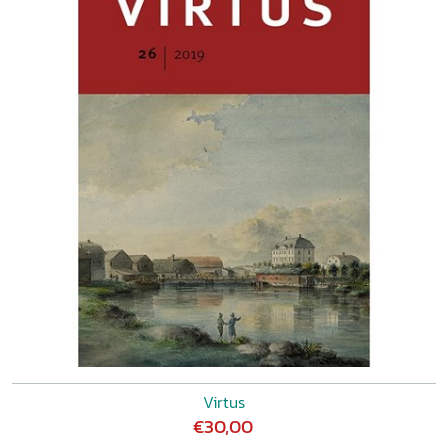
historische beroemdheden een dronkenschap van
historische sensatie teweeg kunnen brengen ARIANNE
BAGGERMAN/RUDOLF DEKKER, Adel en autobiografisch
schrijven in Nederland, 1500-1814 GERARD-RENÉ GROOT,
Adelsrecht in de hedendaagse Europese monarchieën. Het
Nederlandse adelsrecht in vergelijking met andere
Europese adelsstatuten PETER HOPPENBROUWERS,
Middeleeuwse miljardairs DIRK SCHOENAERS, In the city
and the world. Appreciations of late-medieval Burgundian
courtly culture JOSÉ ELOY HORTAL MUŇOZ, The role of
dynastic households at early modern courts VIOLET SOEN,
Aristocratische dynastieën in de vroegmoderne tijd.
Identiteitsbeleving op het kruispunt tussen verleden en
heden ERIK SWART, Adellijke vriendschap aan het
zeventiende-eeuwse Franse hof ARNOLD WITTE, Status
anxiety in Venetian baroque interiors YME KUIPER,
Plantages, landgoederen en notabelen CONRAD GIETMAN,
Adellijke schaduwwerelden in Gelderland EVERT PAUL
VELTKAMP, Joodse adel in het Koninkrijk der Nederlanden
Virtus
en in enkele andere Europese landen MICHAEL SEELIG,
€30,00
Adel als Idee. Zum Wesen des deutschen Adels in der