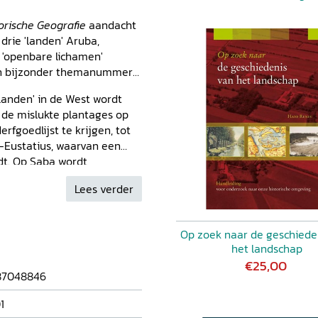
torische Geografie
aandacht
drie 'landen' Aruba,
'openbare lichamen'
een bijzonder themanummer
landen' in de West wordt
n de mislukte plantages op
fgoedlijst te krijgen, tot
-Eustatius, waarvan een
ndt. Op Saba wordt
t aan het leven op een
Lees verder
 de plattelandsarchitectuur
titeit. Daarnaast ook
een oude kaart en een
Op zoek naar de geschiede
aire.
het landschap
€25,00
87048846
1