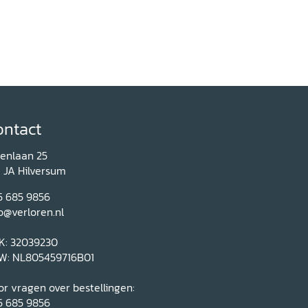
ontact
renlaan 25
1 JA Hilversum
5 685 9856
o@verloren.nl
K: 32039230
W: NL805459716B01
r vragen over bestellingen:
5 685 9856