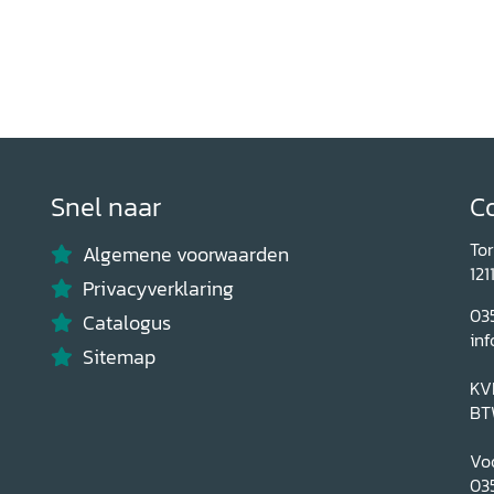
Snel naar
C
To
Algemene voorwaarden
121
Privacyverklaring
03
Catalogus
inf
Sitemap
KV
BT
Voo
03