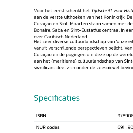
Voor het eerst schenkt het
Tijdschrift voor His
aan de verste uithoeken van het Koninkrijk. De 
Curaçao en Sint-Maarten staan samen met de 
Bonaire, Saba en Sint-Eustatius centraal in 
over Caribisch Nederland.
Het zeer diverse cultuurlandschap van 'onze ei
vanuit verschillende perspectieven belicht. Va
Curaçao en de pogingen om deze op de werelder
aan het (maritieme) cultuurlandschap van Sint
significant deel zich onder de zeespiegel bevi
geanalyseerd hoe de mens zich heeft aangepas
steile vulkaan en op Aruba wordt gekeken naar
en de betekenis daarvan voor de nationale iden
aandacht voor Sint-Maarten aan de hand van 
Specificaties
interview over actuele ontwikkelingen op Bon
ISBN
97890
NUR codes
691
,
90