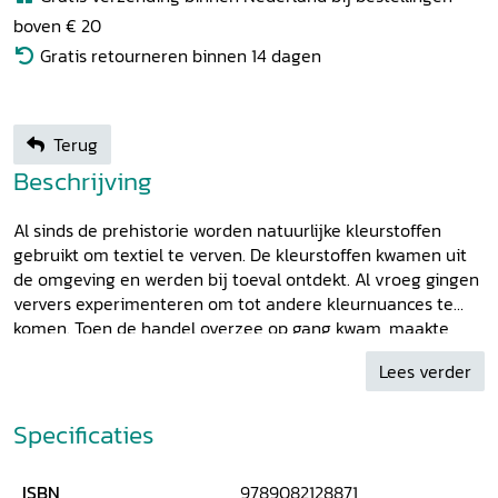
boven € 20
Gratis retourneren binnen 14 dagen
Terug
Beschrijving
Al sinds de prehistorie worden natuurlijke kleurstoffen
gebruikt om textiel te verven. De kleurstoffen kwamen uit
de omgeving en werden bij toeval ontdekt. Al vroeg gingen
ververs experimenteren om tot andere kleurnuances te
komen. Toen de handel overzee op gang kwam, maakte
Europa kennis met onbekende, exclusieve kleurstoffen. De
Lees verder
belangstelling daarvoor was groot, maar de hoge prijs
bracht ververs ertoe te zoeken naar kleurimitaties op basis
van goedkopere procedés. Ook de stabiliteit van kleur ging
Specificaties
een steeds belangrijker rol spelen. In deze uitgave speciale
aandacht voor ontwikkelingen, verfrecepten, verkleuring en
ISBN
9789082128871