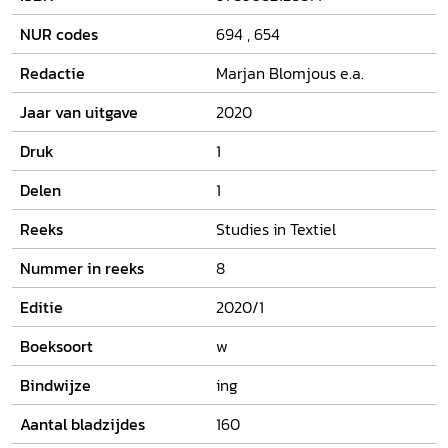
sociaalhistorische contexten.
NUR codes
694
,
654
Redactie
Marjan Blomjous e.a.
Jaar van uitgave
2020
Druk
1
Delen
1
Reeks
Studies in Textiel
Nummer in reeks
8
Editie
2020/1
Boeksoort
w
Bindwijze
ing
Aantal bladzijdes
160