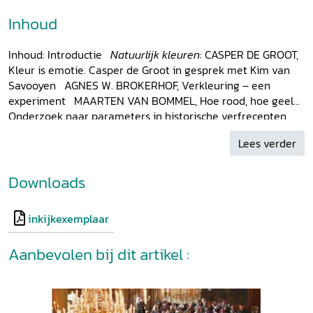
Inhoud
Inhoud: Introductie
Natuurlijk kleuren
: CASPER DE GROOT,
Kleur is emotie. Casper de Groot in gesprek met Kim van
Savooyen AGNES W. BROKERHOF, Verkleuring – een
experiment MAARTEN VAN BOMMEL, Hoe rood, hoe geel?
Onderzoek naar parameters in historische verfrecepten
ANA SERRANO, Kleuren uit de Nieuwe Wereld. De
Lees verder
assimilatie van Amerikaanse kleurstoffen in zestiende- en
zeventiende-eeuwse Europese textielcentra LINDA
HANSSEN, Weefsels uit Okinawa, symbiose van natuur en
Downloads
textiel MARISKA HAMMERSTEIN, Van
Hollandse serie
tot
Spring Colors
. De natuurlijke kleuren in het werk van Nan
inkijkexemplaar
Groot Antink JANTIEVE VAN ELK, Verfboeken van Pollet
MARIJKE DE BRUIJNE, Bloedend rood. Uitlopende rode
Aanbevolen bij dit artikel :
kleurstof in textiel rond 1900 ISTA BOSZHARD/CECILIA
RASPANTI,
BioShades.
Hoe een onderzoek naar het verven
van textiel met bacteriën leidt tot een veranderde kijk op
het productieproces
Textiele zaken
: STICHTING