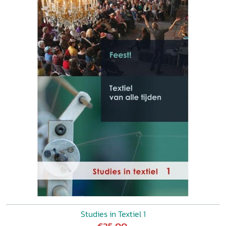
TEXTIELGESCHIEDENIS/TEXTIELCOMMISSIE, Het einde van
de Stichting Textielgeschiedenis LEENTJE VAN HENGEL,
Tinctoria. In de voetsporen van William Morris en Mariano
Fortuny VINCENT SLEEBE, Boekrecensie. De wede-
industrie in Erfurt, en het verhaal van Florian en Caterina
JANTIENE VAN ELK, Boekenrubriek
Summaries
Over de
auteurs
Studies in Textiel 1