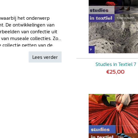
enne Westwood en Olivier
kennen. Op zoek naar
 waarbij het onderwerp
ustrie DAISY VAN GRONINGEN,
t. De ontwikkelingen van
fval voor designproducten
rbeelden van confectie uit
ie van een confectiejurk.
van museale collecties. Zo
S, Mijn jaren bij C&A en
collectie petten van de
Museum Antwerpen. Het
Het is een aardige
nsie. Multinational in
Lees verder
voorzien van goede
te gast
Studies in Textiel 7
 februari 2019.
€25,00