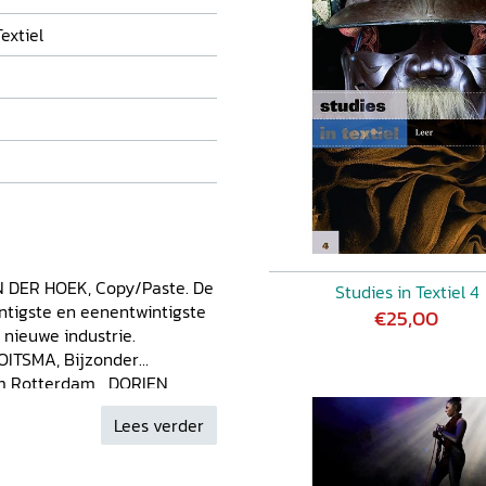
extiel
N DER HOEK, Copy/Paste. De
Studies in Textiel 4
intigste en eenentwintigste
€25,00
ieuwe industrie.
OITSMA, Bijzonder
seum Rotterdam DORIEN
aren zestig ANNE-KARLIJN
Lees verder
en eigen identiteit KIM
de collectie van het
N, Haute-à-Porter.