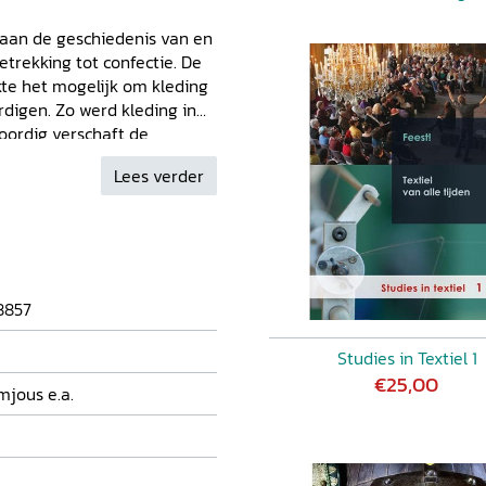
 aan de geschiedenis van en
trekking tot confectie. De
te het mogelijk om kleding
digen. Zo werd kleding in
ordig verschaft de
id aan 60 miljoen
Lees verder
ricage gepaard gaat met
n werknemers in
nitiatieven die gericht zijn
omstandigheden. Sinds de
afdeling ook confectie.
k verzameld en hoe worden
8857
Studies in Textiel 1
€25,00
mjous e.a.