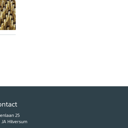
ontact
renlaan 25
1 JA Hilversum