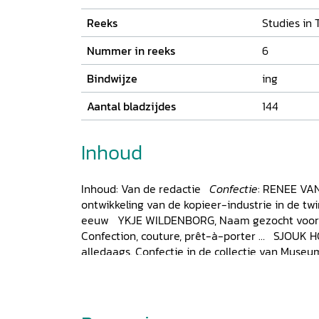
Reeks
Studies in T
Nummer in reeks
6
Bindwijze
ing
Aantal bladzijdes
144
Inhoud
Inhoud: Van de redactie
Confectie
: RENEE VA
ontwikkeling van de kopieer-industrie in de tw
eeuw YKJE WILDENBORG, Naam gezocht voor n
Confection, couture, prêt-à-porter … SJOUK H
alledaags. Confectie in de collectie van Mu
DUIVENVOORDEN, Biba. Fast fashion uit de j
VAN KESTEREN, Mac & Maggie. Confectie met e
VERKENS, De problematiek van kunststoffen in 
Modemuseum Provincie Antwerpen EVE DEMOE