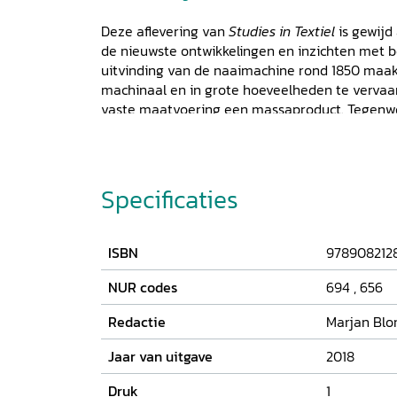
Deze aflevering van
Studies in Textiel
is gewijd
de nieuwste ontwikkelingen en inzichten met be
uitvinding van de naaimachine rond 1850 maak
machinaal en in grote hoeveelheden te vervaar
vaste maatvoering een massaproduct. Tegenwo
confectie-industrie wereldwijd werkgelegenhe
mensen. De keerzijde is dat grootschalige fab
aanzienlijke milieuvervuiling en uitbuiting va
lagelonenlanden. Gelukkig ontstaan er nu veel i
Specificaties
op duurzaamheid en verbetering van de werk
jaren 1970 verzamelen musea met een kostuum
Waarom worden deze serieproducten eigenlij
ISBN
978908212
ze geconserveerd?
NUR codes
694
,
656
Redactie
Marjan Blo
Jaar van uitgave
2018
Druk
1