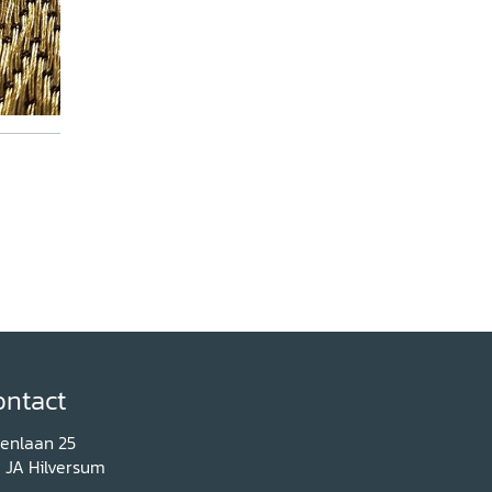
ontact
renlaan 25
1 JA Hilversum