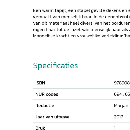
Een warm tapijt, een stapel gevilte dekens en e
gemaakt van menselijk haar. In de eenentwinti
van dit materiaal heel divers: van het bordure
eigen haar tot de inzet van menselijk haar als 
Mannelijke kracht en vrouwelijke verleiding: 'ha
draad door de geschiedenis. Deze
Studies in Te
wereldwijde mogelijkheden en onmogelijkhede
mode en textiele toepassingen te gebruiken, 
Specificaties
ISBN
978908
NUR codes
694
,
6
Redactie
Marjan
Jaar van uitgave
2017
Druk
1