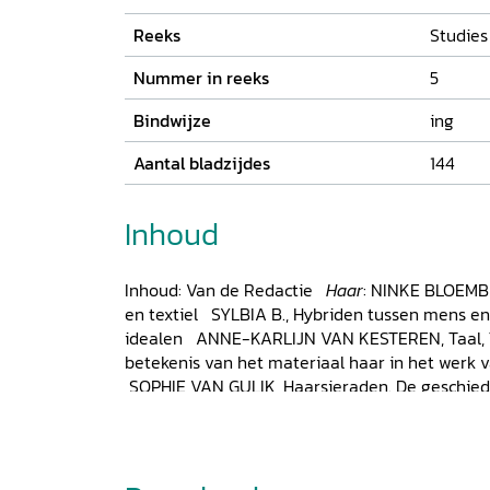
Reeks
Studies 
Nummer in reeks
5
Bindwijze
ing
Aantal bladzijdes
144
Inhoud
Inhoud: Van de Redactie
Haar
: NINKE BLOEMBE
en textiel SYLBIA B., Hybriden tussen mens en
idealen ANNE-KARLIJN VAN KESTEREN, Taal, Tr
betekenis van het materiaal haar in het werk
SOPHIE VAN GULIK, Haarsieraden. De geschied
menselijk haar in het sieraad ANNEKE SMELIK, 
haar in kunst en mode EMMA TARLO, Hidden Hi
Global Fashion VEERLE TYTGAT, H(G)aren. Een
mensenhaar als textiele grondstof? SARAH C