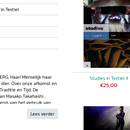
in Textiel
RG, Haar! Menselijk haar
Studies in Textiel 4
 dier. Over onze afkomst en
€25,00
aditie en Tijd. De
 van Masako Takahashi
enis van het gebruik van
Gevaarlijk haar. Menselijk
Lees verder
stories of Human Hair in
 tweede leven voor
HEANG, 'Specimens of