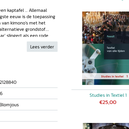
en kaptafel ... Allemaal
gste eeuw is de toepassing
n van kimono's met het
alternatieve grondstof.
ar' slingert als een rode
xtiel
gaat over de
Lees verder
n om het materiaal voor
in heden en verleden.
2128840
56
Studies in Textiel 1
€25,00
 Blomjous