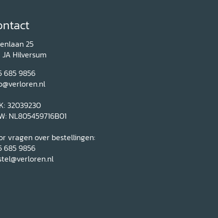
ontact
renlaan 25
1 JA Hilversum
5 685 9856
o@verloren.nl
K: 32039230
W: NL805459716B01
r vragen over bestellingen:
5 685 9856
tel@verloren.nl