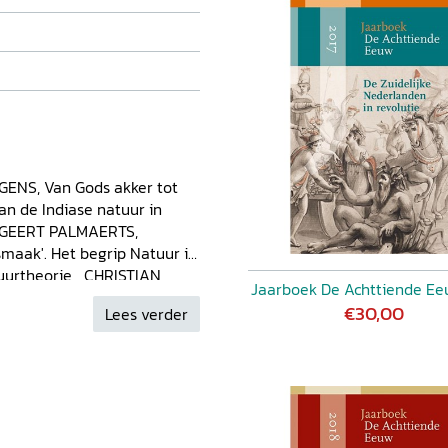
ENS, Van Gods akker tot
an de Indiase natuur in
) GEERT PALMAERTS,
maak'. Het begrip Natuur in
ctuurtheorie CHRISTIAN
Jaarboek De Achttiende Ee
anders op stap in de
€30,00
Lees verder
ur' in Boerhaaves Oraties
e Natuur. Radermachers
chap der Dames te
ands Arkadia ARIANNE
on. Veranderende visies