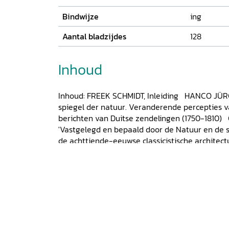
Bindwijze
ing
Aantal bladzijdes
128
Inhoud
Inhoud: FREEK SCHMIDT, Inleiding HANCO JÜRG
spiegel der natuur. Veranderende percepties v
berichten van Duitse zendelingen (1750-1810
'Vastgelegd en bepaald door de Natuur en de s
de achttiende-eeuwse classicistische archite
BERTRAM, Natuur en volkskarakter: met buitenl
Hollandse tuin RINA KNOEFF, Het begrip 'Natu
DOROTHEE STURKENBOOM, Begeesterd door d
maidenspeech voor het Natuurkundig Genoots
Middelburg (1790) FRANS GRIJZENHOUT, Holl
BAGGERMAN/RUDOLF DEKKER, Het spook van Si
op jeugd en natuur in de late achttiende eeuw