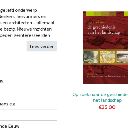
geliefd onderwerp:
denkers, hervormers en
s en architecten - allemaal
e bezig. Nieuwe inzichten
roepen geïnteresseerden
en werd zich bewust van de
Lees verder
r, maar hoe moest die verder
maakt? De hier gebundelde
ynamiek, breedte en
e natuuronderzoek.
35
Op zoek naar de geschiede
het landschap
ans e.a.
€25,00
ende Eeuw