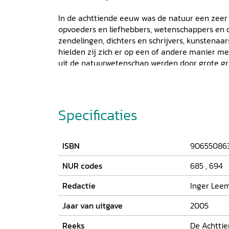
In de achttiende eeuw was de natuur een zeer 
opvoeders en liefhebbers, wetenschappers en 
zendelingen, dichters en schrijvers, kunstenaar
hielden zij zich er op een of andere manier me
uit de natuurwetenschap werden door grote g
verslonden, bediscussieerd en doorgegeven. M
onmetelijkheid en pluriformiteit van de natuu
worden bepaald, geordend en beheersbaar ge
bijdragen geven een goede indicatie van de d
Specificaties
diepgang van het lopende achttiende-eeuws
ISBN
90655086
NUR codes
685
,
694
Redactie
Inger Leem
Jaar van uitgave
2005
Reeks
De Achtti