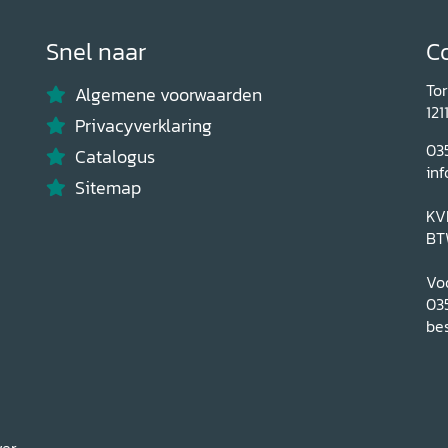
Snel naar
C
To
Algemene voorwaarden
121
Privacyverklaring
03
Catalogus
inf
Sitemap
KV
BT
Voo
03
bes