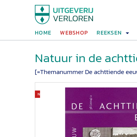
HOME
WEBSHOP
REEKSEN
Natuur in de achtt
[=Themanummer De achttiende eeuw
Niet op voorraad