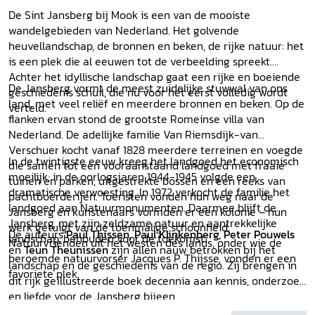
De Sint Jansberg bij Mook is een van de mooiste
wandelgebieden van Nederland. Het golvende
heuvellandschap, de bronnen en beken, de rijke natuur: het
is een plek die al eeuwen tot de verbeelding spreekt.
Achter het idyllische landschap gaat een rijke en boeiende
De Jansberg vormt de meest zuidelijke stuwwal van ons
geschiedenis schuil, die nu voor het eerst volledig wordt
land, met veel reliëf en meerdere bronnen en beken. Op de
verteld.
flanken ervan stond de grootste Romeinse villa van
Nederland. De adellijke familie Van Riemsdijk-van
Verschuer kocht vanaf 1828 meerdere terreinen en voegde
In de twintigste eeuw kreeg het landgoed het economisch
die samen tot een vooraanstaand landgoed met fraaie
moeilijk; in de oorlogsjaren 1944-1945 volgde een
tuinen en parken, uitgestrekte bossen en een reeks van
dramatische verwoesting. In 1972 verkocht de familie het
pachtboerderijen. Toeristen vonden hun weg naar de
landgoed aan Natuurmonumenten. Daarmee blijft de
Jansberg en kunstenaars vormden er een kolonie – hun
Jansberg, met zijn zeldzame natuur en aantrekkelijke
werk getuigt van de toenmalige schoonheid.
De auteurs
Paul Thissen, Paul Klinkenberg, Peter Pouwels
landschap, behouden voor de toekomst.
Natuurvrienden uit het westen des lands, onder wie de
en
Teun Theunissen
zijn allen nauw betrokken bij het
beroemde natuurvorser Jacques P. Thijsse, vonden er een
landschap en de geschiedenis van de regio. Zij brengen in
favoriete plek.
dit rijk geïllustreerde boek decennia aan kennis, onderzoek
en liefde voor de Jansberg bijeen.