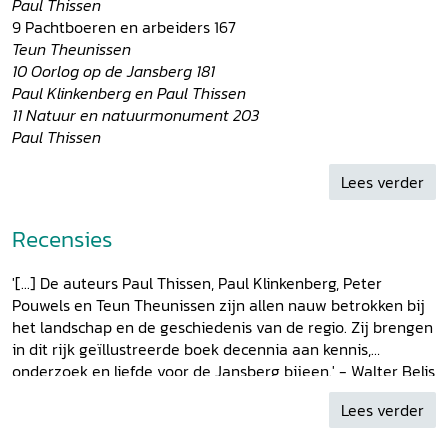
Paul Thissen
9 Pachtboeren en arbeiders 167
Teun Theunissen
10 Oorlog op de Jansberg 181
Paul Klinkenberg en Paul Thissen
11 Natuur en natuurmonument 203
Paul Thissen
Nawoord 219
Afkortingen 222
Lees verder
Illustratieverantwoording 223
Bronnen 225
Recensies
Dankwoord 229
Over de auteurs 230
'[...] De auteurs Paul Thissen, Paul Klinkenberg, Peter
Overige begunstigers
Pouwels en Teun Theunissen zijn allen nauw betrokken bij
het landschap en de geschiedenis van de regio. Zij brengen
in dit rijk geïllustreerde boek decennia aan kennis,
onderzoek en liefde voor de Jansberg bijeen.' - Walter Belis
in
natuur.oriolus
(Natuurpunt) mei 2026
Lees verder