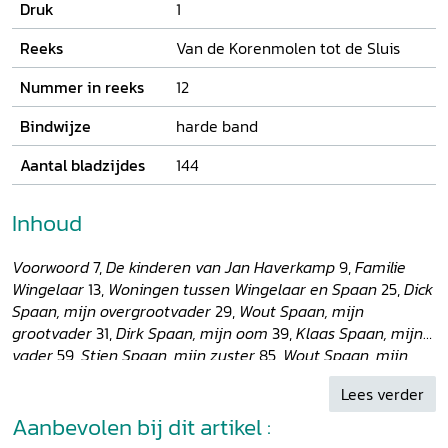
Druk
1
Reeks
Van de Korenmolen tot de Sluis
Nummer in reeks
12
Bindwijze
harde band
Aantal bladzijdes
144
Inhoud
Voorwoord
7,
De kinderen van Jan Haverkamp
9,
Familie
Wingelaar
13,
Woningen tussen Wingelaar en Spaan
25,
Dick
Spaan, mijn overgrootvader
29,
Wout Spaan, mijn
grootvader
31,
Dirk Spaan, mijn oom
39,
Klaas Spaan, mijn
vader
59,
Stien Spaan, mijn zuster
85,
Wout Spaan, mijn
broer
97,
Krijn Spaan
117
Lees verder
Aanbevolen bij dit artikel :