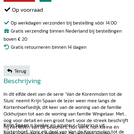
Op voorraad
Op werkdagen verzonden bij bestelling vóór 14.00
Gratis verzending binnen Nederland bij bestellingen
boven € 20
Gratis retourneren binnen 14 dagen
Terug
Beschrijving
In dit elfde deel van de serie ‘Van de Korenmolen tot de
Sluis’ neemt Krijn Spaan de lezer weer mee langs de
Kortenhoefsedijk, dit keer van de woning van de familie
Ockhuijsen tot aan de woning van familie Wingelaar. Met
oog voor detail en een groot hart voor de streek beschrijft
Krijn Spaan
is kweker en amateur-historicus uit
hij het leven van de bewoners, hun werk, hun kleine én
Kortenhoef. Voor elk deel van Van de Korenmolen tot de
grote vreugdes en anekdotes. De verhalen worden