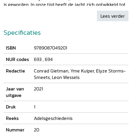
is geworden. In onze tijd heeft de jacht zich ontwikkeld tot
onderdeel van wettelijk geregeld natuurbeheer. Toch vindt
Lees verder
er regelmatig debat plaats over de ethiek van het jagen en
de wenselijkheid van de jacht. Ook deze kwesties komen in
dit boek aan de orde. Auteurs uit verschillende
Specificaties
vakgebieden (geschiedenis, antropologie, geografie,
ecologie, rechten, architectuurgeschiedenis) werkten mee
ISBN
9789087049201
aan de bundel. Als rode draad fungeert het spanningsveld
tussen jachtrecht en jachtpraktijk dat in deze bundel
NUR codes
693
,
694
vanuit een cultuurhistorisch perspectief wordt bezien.
Redactie
Conrad Gietman, Yme Kuiper, Elyze Storms-
Smeets, Leon Wessels
Jaar van
2021
uitgave
Druk
1
Reeks
Adelsgeschiedenis
Nummer
20