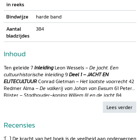
in reeks
Bindwijze
harde band
Aantal
384
bladzijdes
Inhoud
Ten geleide 7
Inleiding
Leon Wessels –
De jacht. Een
cultuurhistorische inleiding
9
Deel 1 – JACHT EN
ELITECULTUUR
Conrad Gietman –
Het laatste voorrecht
42
Redmer Alma –
De valkerij van Johan van Ewsum
61 Peter
Bijster –
Stadhouder-koning Willem III en de jacht
84
Klaasje Douma –
De adellijke jacht op Brabantse
Lees verder
landgoederen in de negentiende en twintigste eeuw
104
Shera van den Wittenboer en Rodin de Lange –
Uitvinding
van tradities? De jacht op landgoed Middachten rond 1900
Recensies
121 Aafke Brunt –
Tradities rond jachtdagen op kasteel
Twickel
142
Deel 2 – LANDSCHAP EN VERBEELDING
Yme
'[...] De kracht van het boek is de veelheid aan onderwerpen