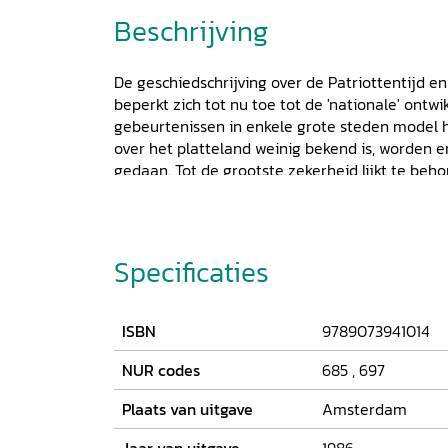
Beschrijving
De geschiedschrijving over de Patriottentijd e
beperkt zich tot nu toe tot de 'nationale' ontw
gebeurtenissen in enkele grote steden model
over het platteland weinig bekend is, worden er
gedaan. Tot de grootste zekerheid lijkt te beh
plattelandsbevolking in overgrote meerderheid
hand van een onderzoek naar drie ten noord
dorpen - Durgerdam, Ransdorp en Holisloot -
meer zicht te krijgen op de rol van het plattel
Specificaties
Wat betreft de Patriottentijd (1780-1787) richt 
de vragen in welke mate de patriots-prinsgezind
dorpen van betekenis was, hoe de aanhang van 
ISBN
9789073941014
strata was verdeeld, welke de motieven waren 
partijen aan te sluiten, welke doelen de patrio
NUR codes
685
,
697
nastreefden, hoe de partijen georganiseerd w
Plaats van uitgave
Amsterdam
tussen lokale en landelijke patriottenbeweging
Franse tijd staat centraal in hoeverre er vana