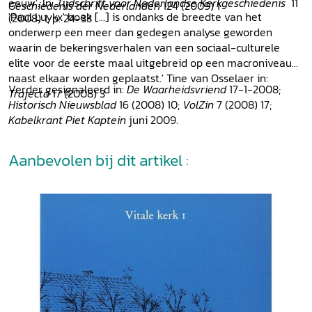
eeuw'. In:
Tijdschrift voor Nederlandse Kerkgeschiedenis
11
Geschiedenis der Nederlanden
124 (2009) 1
'Paul Luykx' boek [...] is ondanks de breedte van het
(2008) 1, p. 24-33
onderwerp een meer dan gedegen analyse geworden
waarin de bekeringsverhalen van een sociaal-culturele
elite voor de eerste maal uitgebreid op een macroniveau
naast elkaar worden geplaatst.' Tine van Osselaer in:
Verder gesignaleerd in:
De Waarheidsvriend
17-1-2008;
Trajecta
17 (2008) 3
Historisch
Nieuwsblad
16 (2008) 10;
VolZin
7 (2008) 17;
Kabelkrant Piet Kaptein
juni 2009.
Aanbevolen bij dit artikel :