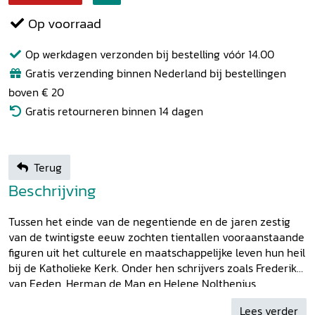
Op voorraad
Op werkdagen verzonden bij bestelling vóór 14.00
Gratis verzending binnen Nederland bij bestellingen
boven € 20
Gratis retourneren binnen 14 dagen
Terug
Beschrijving
Tussen het einde van de negentiende en de jaren zestig
van de twintigste eeuw zochten tientallen vooraanstaande
figuren uit het culturele en maatschappelijke leven hun heil
bij de Katholieke Kerk. Onder hen schrijvers zoals Frederik
van Eeden, Herman de Man en Helene Nolthenius,
kunstenaars als Jan Toorop en Otto van Rees, de
Lees verder
architecten M.J. Granpré Molière en A.J. Kropholler, politici