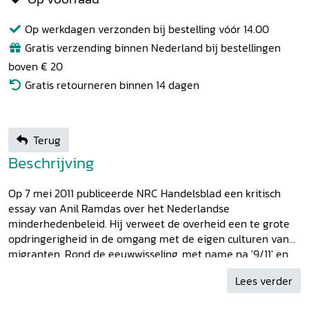
Op werkdagen verzonden bij bestelling vóór 14.00
Gratis verzending binnen Nederland bij bestellingen
boven € 20
Gratis retourneren binnen 14 dagen
Terug
Beschrijving
Op 7 mei 2011 publiceerde NRC Handelsblad een kritisch
essay van Anil Ramdas over het Nederlandse
minderhedenbeleid. Hij verweet de overheid een te grote
opdringerigheid in de omgang met de eigen culturen van
migranten. Rond de eeuwwisseling, met name na '9/11' en
de moord op Theo van Gogh in 2004, was er sprake van
Lees verder
een beweging naar het andere uiterste: 'de overheid voelt
zich nu geroepen om niet de eigen culturen te bevorderen,