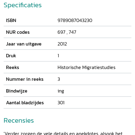
maar om de eigen culturen te bestrijden!' In
Het land van
Specificaties
herkomst
, waarin de banden van Marokkaanse migranten
centraal staan, beschrijft Nadia Bouras de veranderde
ISBN
9789087043230
houding van de Nederlandse overheid en de
verschuivingen aan Marokkaanse zijde. Haar analyse van
NUR codes
697
,
747
het Marokkaanse emigratiebeleid en levensverhalen van
Marokkanen maakt duidelijke welke factoren de aard en de
Jaar van uitgave
2012
omvang van de banden met Marokko tussen 1960 en 2010
hebben bepaald.
Druk
1
Reeks
Historische Migratiestudies
Nummer in reeks
3
Bindwijze
ing
Aantal bladzijdes
301
Recensies
'Verder zorgen de vele details en anekdotes, alsook het