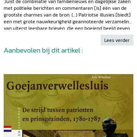
'Juist de combinatie van familienieuws en dagelijkse zaken
met politieke berichten en commentaren [is] één van de
grootste charmes van de bron. (...) Patriotse illusies [biedt]
een met grote nauwkeurigheid geannoteerde verzameling
van uiterst leesbare brieven, die een boeiend beeld geven
hoe de turbulente jaren tachtig het gezin van Matthias van
Lees verder
Geuns beroerden.' Henk Reitsma, in:
Tijdschrift voor
Geschiedenis 116
Aanbevolen bij dit artikel :
(2003)