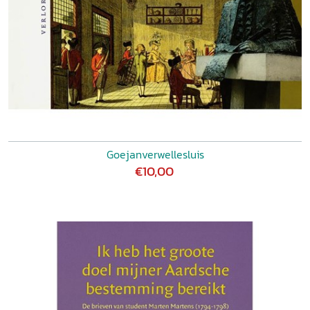
Goejanverwellesluis
€10,00