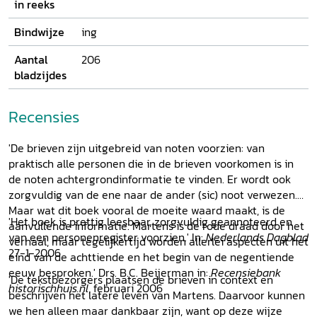
in reeks
Bindwijze
ing
Aantal
206
bladzijdes
Recensies
'De brieven zijn uitgebreid van noten voorzien: van
praktisch alle personen die in de brieven voorkomen is in
de noten achtergrondinformatie te vinden. Er wordt ook
zorgvuldig van de ene naar de ander (sic) noot verwezen.
Maar wat dit boek vooral de moeite waard maakt, is de
'Het boek is prettig leesbaar, zorgvuldig geannoteerd en
aanvullende informatie. Martens is de rode draad door het
van een personenregister voorzien.' In:
Nederlands Dagblad
verhaal, maar tegelijkertijd worden allerlei aspecten uit het
27-1-2006
eind van de achttiende en het begin van de negentiende
eeuw besproken.' Drs. B.C. Beijerman in:
Recensiebank
'De tekstbezorgers plaatsen de brieven in context en
historischhuis.nl
, februari 2006
beschrijven het latere leven van Martens. Daarvoor kunnen
we hen alleen maar dankbaar zijn, want op deze wijze