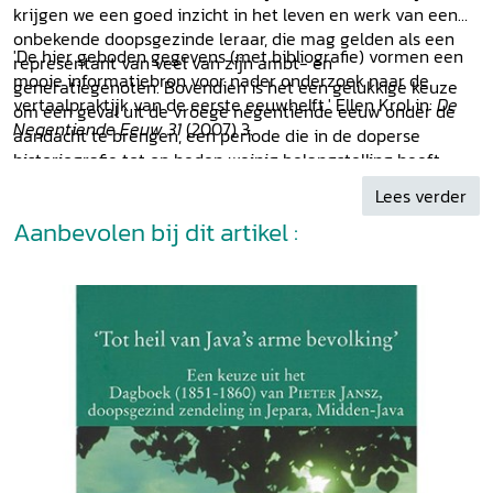
krijgen we een goed inzicht in het leven en werk van een
onbekende doopsgezinde leraar, die mag gelden als een
'De hier geboden gegevens (met bibliografie) vormen een
representant van veel van zijn ambt- en
mooie informatiebron voor nader onderzoek naar de
generatiegenoten. Bovendien is het een gelukkige keuze
vertaalpraktijk van de eerste eeuwhelft.' Ellen Krol in:
De
om een geval uit de vroege negentiende eeuw onder de
Negentiende Eeuw 31
(2007) 3.
aandacht te brengen, een periode die in de doperse
historiografie tot op heden weinig belangstelling heeft
gekregen. (...) Hoe dit ook zij, de brieven zijn vermakelijke
Lees verder
en inzichtgevende lectuur.' John Exalto in:
TNG 10
(2007)
Aanbevolen bij dit artikel :