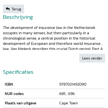
Terug
Beschrijving
The development of insurance law in the Netherlands
occupies in many senses, but then particularly in a
chronological sense, a central position in the historical
development of European and therefore world insurance
law. Van Niekerk describes this crucial Dutch period. Part A
of this detailed study seeks to put insurance law and
Lees verder
practice and the insurance contract in the Netherlands
from 1500 to 1800 in some perspective. It is concerned with
the recognition and distinguishing features of the
Specificaties
insurance contract in the Roman-Dutch sources, and
investigates in this regard the relationship between the
ISBN
9787021492090
insurance contract and other related and often antecedent
forms of contract, including the maritime loan and the
NUR codes
685
,
696
contract of gaming and wagering. The classification of the
insurance contract in the Roman-Dutch legal system and
Plaats van uitgave
Cape Town
its definition in the sources are also investigated. Lastly this