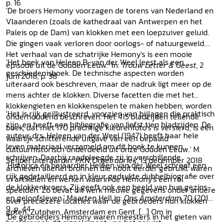
p. 16
'De broers Hemony voorzagen de torens van Nederland en
Vlaanderen (zoals de kathedraal van Antwerpen en het
Paleis op de Dam) van klokken met een loepzuiver geluid.
Die gingen vaak verloren door oorlogs- of natuurgeweld.
Het verhaal van de schatrijke Hemony's is een mooie
'Het boek van Heleen B. van der Weel leest als een
episode uit de Gouden Eeuw.' In:
Trouw Letter & Geest
, 2
geschiedenisboek. De technische aspecten worden
juni 2018, p. 38
uiteraard ook beschreven, maar de nadruk ligt meer op de
mens achter de klokken. Diverse facetten die met het
klokkengieten en klokkenspelen te maken hebben, worden
'Het is rijk geïllustreerd, voorzien van bijlagen die praktisch
onderhoudend beschreven. Het 415 bladzijden tellende
zijn, en heeft een bibliografie van liefst tien bladzijden. De
boek, dat met 170 prachtige kleurenfoto's is versierd, is een
auteur, drs. Heleen van der Weel (1947) heeft haar hele
waarlijk schitterende uitgave van een bepaald
leven materiaal verzameld om dit boek te kunnen
cultuurhistorisch onderdeeld uit onze Gouden Eeuw.' M.
schrijven. Daarbij raadpleegde zij in verschillende
Seijbel uiteraardin:
PKN Orgelrubriek
, 13 december 2018
'Historica én beiaardier Heleen van der Weel schreef een
archieven allerlei bronnen die nooit eerder gebruikt waren
rijk gedetailleerd en in kleur gedrukte dubbelbiografie over
in artikelen en werken waarin de Hemony's een rol
de klokkenbroers. Zij geeft ook een beeld van hun gezins-
speelden. Zo bevat dit werk nieuwe gegevens onder andere
en geloofsleven.' Maarten Hell in:
Ons Amsterdam
70 (2018)
over preciezere locaties waar de gebroeders hun klokken
9, p. 44
goten, Zutphen, Amsterdam en Gent. [...] Om in
'De gebroeders Hemony waren meesters in het gieten van