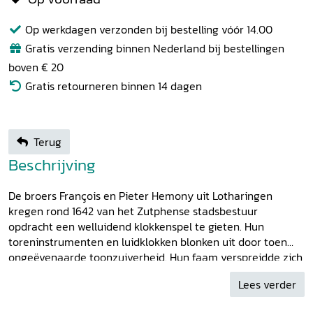
Op werkdagen verzonden bij bestelling vóór 14.00
Gratis verzending binnen Nederland bij bestellingen
boven € 20
Gratis retourneren binnen 14 dagen
Terug
Beschrijving
De broers François en Pieter Hemony uit Lotharingen
kregen rond 1642 van het Zutphense stadsbestuur
opdracht een welluidend klokkenspel te gieten. Hun
toreninstrumenten en luidklokken blonken uit door toen
ongeëvenaarde toonzuiverheid. Hun faam verspreidde zich
snel en maar liefst vijftig stads- en kloosterbesturen
Lees verder
schaften hun klokkenspellen aan. Ze werkten tot 1680
afwisselend in Zutphen, Amsterdam en Gent. Tussen 1665