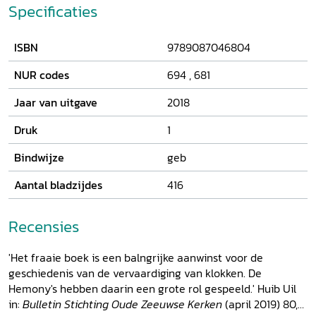
en 1667 goten zij uitsluitend geschut. Door het combineren
Specificaties
van gegevens uit vooral stedelijk bronnenmateriaal, dat
samen bijna een bedrijfsarchief vormt, laat Heleen van der
ISBN
9789087046804
Weel zien dat de gebroeders een groot vermogen
opbouwden. De tweede generatie kon hierdoor in welstand
NUR codes
694
,
681
leven zonder een beroep uit te oefenen. Met de derde
generatie stierf het geslacht Hemony uit. Natuurlijk
Jaar van uitgave
2018
worden hier de technische aspecten van het klokgieten
beschreven, maar het gaat in dit boek ook om 'de mens
Druk
1
achter de klokken'. Het verhaal over de twee weinig
Bindwijze
geb
bestudeerde erflaters wordt geplaatst in de sociale,
culturele en religieuze context.
Aantal bladzijdes
416
Recensies
'Het fraaie boek is een balngrijke aanwinst voor de
geschiedenis van de vervaardiging van klokken. De
Hemony's hebben daarin een grote rol gespeeld.' Huib Uil
in:
Bulletin Stichting Oude Zeeuwse Kerken
(april 2019) 80,