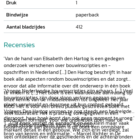
Druk
1
opdrachtgevers zich in de openbare ruimte en thuis, en
welke rol was er weggelegd voor de bouwlieden? En tot wie
Bindwijze
paperback
richtten de bouwinscripties zich eigenlijk?
Aantal bladzijdes
412
Recensies
'Van de hand van Elisabeth den Hartog is een gedegen
onderzoek verschenen over bouwinscripties en -
opschriften in Nederland [...] Den Hartog beschrijft in haar
boek alle aspecten rondom bouwinscripties en dat zorgt
ervoor dat alle informatie over dit onderwerp in één boek
'Vroege Nederlandse bouwinscripties zijn schaars. [...] Veel
te vinden is. [...] Het boek is een waardevolle aanvulling op
bouwinscripties zijn door sloop verloren gegaan op van
onze kennis van de middeleeuwen tot ongeveer het jaar
plaats verwisseld en daarmee uit hun context gehaald.
1600. Het is voor een breed publiek geschreven boek met
Volgens Den Hartog vormen ze nog steeds een bedreigde
veel illustraties. Het is prachtig vormgegeven in een
diersoort, haar boek komt dan ook geen moment te vroeg.'
handzaam formaat. Voor wie onderzoek doet naar de
'[...] Dit boek vestigt de aandacht op een klein maar vaak
- Abel Schoenmaker in
Vind
nr. 59 (2025)
bouwhistorie van gebouwen is dit boek een onmisbare
markant detail in een gebouw. Wie zich erin verdiept, zal
bron van kennis en informatie.' - Marcel Richter in
De
veel ontdekken over de geschiedenis en de achtergronden