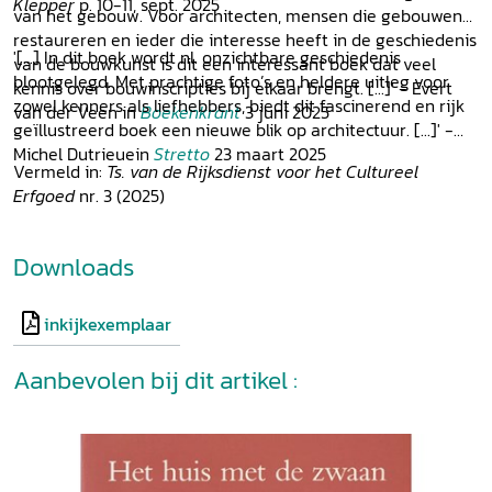
Klepper
p. 10-11, sept. 2025
van het gebouw. Voor architecten, mensen die gebouwen
restaureren en ieder die interesse heeft in de geschiedenis
'[...] In dit boek wordt nl. onzichtbare geschiedenis
van de bouwkunst is dit een interessant boek dat veel
blootgelegd. Met prachtige foto’s en heldere uitleg voor
kennis over bouwinscripties bij elkaar brengt. [...]' - Evert
zowel kenners als liefhebbers, biedt dit fascinerend en rijk
van der Veen in
Boekenkrant
3 juni 2025
geïllustreerd boek een nieuwe blik op architectuur. [...]' -
Michel Dutrieuein
Stretto
23 maart 2025
Vermeld in:
Ts. van de Rijksdienst voor het Cultureel
Erfgoed
nr. 3 (2025)
Downloads
inkijkexemplaar
Aanbevolen bij dit artikel :