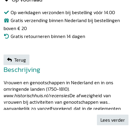
Op werkdagen verzonden bij bestelling vóór 14.00
Gratis verzending binnen Nederland bij bestellingen
boven € 20
Gratis retourneren binnen 14 dagen
Terug
Beschrijving
Vrouwen en genootschappen in Nederland en in ons
omringende landen (1750-1810).
www.historischhuis.nl/recensies
De afwezigheid van
vrouwen bij activiteiten van genootschappen was
aanvankelijk zo vanzelfsprekend, dat in de reglementen
geen melding werd gemaakt van het uitsluiten of toelaten
Lees verder
van vrouwen. In de loop van de achttiende eeuw kwam
hierin verandering: dichtgenootschappen nodigden