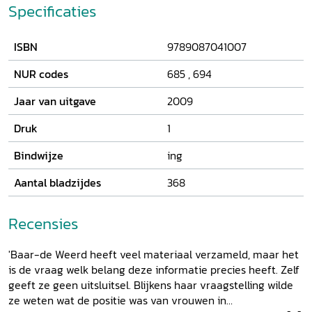
getalenteerde vrouwen uit lid te worden en hervormende
Specificaties
genootschappen als de wapengenootschappen stelden het
donateurschap open voor vrouwen. Zeeuwse vrouwen
ISBN
9789087041007
richtten een natuurkundig genootschap op waar zij lessen
in de natuurwetenschappen volgden. In deze
NUR codes
685
,
694
genootschappen namen vrouwen actief deel aan
verschillende activiteiten. Passief was hun rol bij Felix
Jaar van uitgave
2009
Meritis, dat zichzelf expliciet een mannengenootschap
noemde en de aanwezigheid van vrouwen slechts
Druk
1
mondjesmaat gedoogde. Claudette Baar-de Weerd
Bindwijze
ing
beschrijft de discussies over het toelaten van vrouwen, de
rol zij binnen de verschillende soorten genootschappen
Aantal bladzijdes
368
speelden en hun sociale achtergronden. Tot slot vergelijkt
zij de positie van deze vrouwen met die van hun
Recensies
seksegenoten in Groot-Brittannië en Duitsland.
'Baar-de Weerd heeft veel materiaal verzameld, maar het
is de vraag welk belang deze informatie precies heeft. Zelf
geeft ze geen uitsluitsel. Blijkens haar vraagstelling wilde
ze weten wat de positie was van vrouwen in